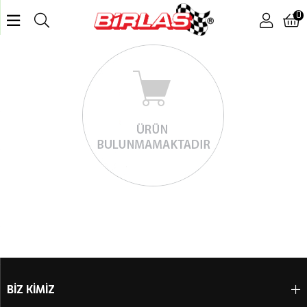
0
BİZ KİMİZ