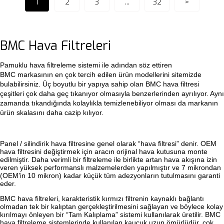
1
2
3
...
32
>
BMC Hava Filtreleri
Pamuklu hava filtreleme sistemi ile adından söz ettiren
BMC markasının en çok tercih edilen ürün modellerini sitemizde
bulabilirsiniz. Üç boyutlu bir yapıya sahip olan BMC hava filtresi
çeşitleri çok daha geç tıkanıyor olmasıyla benzerlerinden ayrılıyor. Aynı
zamanda tıkandığında kolaylıkla temizlenebiliyor olması da markanın
ürün skalasını daha cazip kılıyor.
Panel / silindirik hava filtresine genel olarak “hava filtresi” denir. OEM
hava filtresini değiştirmek için aracın orijinal hava kutusuna monte
edilmiştir. Daha verimli bir filtreleme ile birlikte artan hava akışına izin
veren yüksek performanslı malzemelerden yapılmıştır ve 7 mikrondan
(OEM’in 10 mikron) kadar küçük tüm adezyonların tutulmasını garanti
eder.
BMC hava filtreleri, karakteristik kırmızı filtrenin kaynaklı bağlantı
olmadan tek bir kalıptan gerçekleştirilmesini sağlayan ve böylece kolay
kırılmayı önleyen bir “Tam Kalıplama” sistemi kullanılarak üretilir. BMC
hava filtreleme sistemlerinde kullanılan kauçuk uzun ömürlüdür, çok