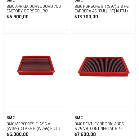
BMC
BMC
BMC APRILIA DORSODURO 750
BMC PORSCHE 911 (997) 3.8 H6
FACTORY, DORSODURO
CARRERA 4S [FULL KIT] KUTU İÇİ
900, SHIVER 750 GT, SHIVER
PERFORMANS HAVA FİLTRESİ
₺6.900,00
₺13.700,00
750 KUTU İÇİ PERFORMANS
FB468/20
HAVA FİLTRESİ FM617/20
Sepete Ekle
Sepete Ekle
BMC
BMC
BMC MERCEDES CLASS A
BMC BENTLEY BROOKLANDS
(W169), CLASS B (W245) KUTU
6.75 V8, CONTINENTAL 6.75
İÇİ PERFORMANS HAVA FİLTRESİ
V8, CORNICHE 6.75
₺6.000,00
₺7.600,00
FB459/01
V8, MULSANNE 6.75 V8, ROLLS