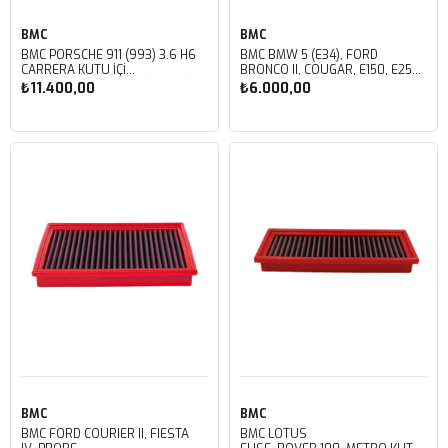
BMC
BMC
BMC PORSCHE 911 (993) 3.6 H6
BMC BMW 5 (E34), FORD
CARRERA KUTU İÇİ
BRONCO II, COUGAR, E150, E250,
PERFORMANS HAVA FİLTRESİ
E350, TRANSIT 92 KUTU İÇİ
₺11.400,00
₺6.000,00
FB136/04
PERFORMANS HAVA FİLTRESİ
FB118/01
Sepete Ekle
Sepete Ekle
BMC
BMC
BMC FORD COURIER II, FIESTA
BMC LOTUS