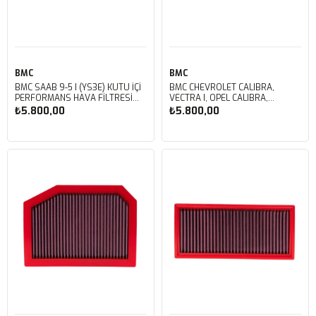
BMC
BMC
BMC SAAB 9-5 I (YS3E) KUTU İÇİ
BMC CHEVROLET CALIBRA,
PERFORMANS HAVA FİLTRESİ
VECTRA I, OPEL CALIBRA,
FB214/07
VECTRA, SAAB 900 II, VAUXHALL
₺5.800,00
₺5.800,00
CALIBRA, CAVALIER III KUTU İÇİ
PERFORMANS HAVA FİLTRESİ
FB166/01
Sepete Ekle
Sepete Ekle