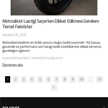
Motosiklet Lastiği Seçerken Dikkat Edilmesi Gereken
Temel Faktörler
Ağustos 26, 2025
Motosiklet keyfinin en kritik unsuru doğru lastik seçimidir. Yol tutuşu,
güvenlik ve performans için hangi lastik özelliklerine dikkat etmeniz
gerektiğini öğrenin.
motosiklet lastikleri, motosiklet lastik ömrü
Devamını oku
1
2
3
4
5
6
7
8
9
10
...
13
>