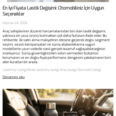
En İyi Fiyata Lastik Değişimi: Otomobiliniz İçin Uygun
Seçenekler
Haziran 24, 2026
Araç sahiplerinin düzenli harcamalarından biri olan lastik değişimi,
yalnızca en ucuz ürünü bulmaktan çok daha fazlasını ifade eder. Bu
rehberde, ilk satın alma maliyetinin ötesine geçerek doğru segment
seçimi, sezon kampanyaları ve sürüş alışkanlıklarına uygun
modellerle uzun vadede nasıl gerçek tasarruf sağlayabileceğinizi
inceliyoruz. Sürüş güvenliğinizden ödün vermeden bütçenizi
korumanın ve en doğru fiyat-performans dengesini yakalamanın tüm
altın kuralları bir arada.
Lastik,Yaz lastiği,Binek lastik,Kış lastiği,Araç lastiği,Otomobil lastiği
Devamını oku