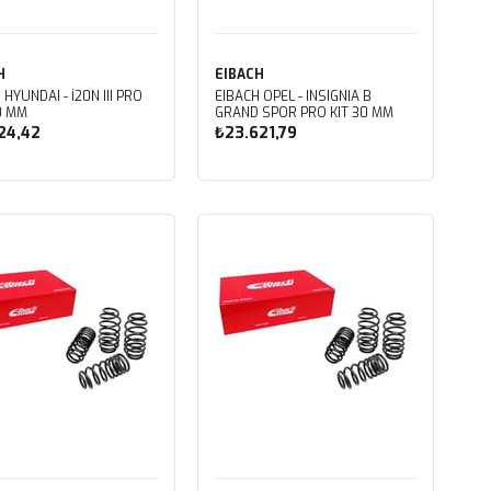
H
EIBACH
 HYUNDAI - I20N III PRO
EIBACH OPEL - INSIGNIA B
20 MM
GRAND SPOR PRO KIT 30 MM
24,42
₺23.621,79
Sepete Ekle
Sepete Ekle