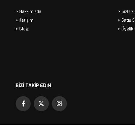
> Hakkımızda
> Gizlilik
> İletişim
> Satış 
> Blog
> Üyelik
BIZI TAKIP EDIN