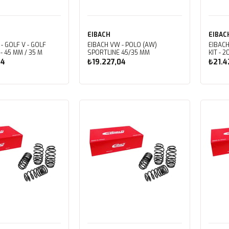
EIBACH
EIBAC
- GOLF V - GOLF
EIBACH VW - POLO (AW)
EIBACH
- 45 MM / 35 M
SPORTLINE 45/35 MM
KIT - 
04
₺19.227,04
₺21.4
ete Ekle
Sepete Ekle