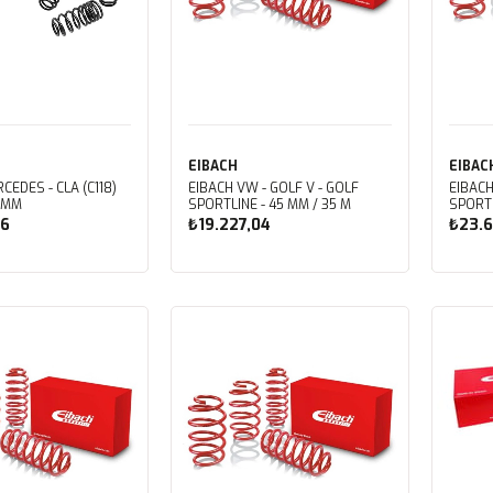
EIBACH
EIBAC
CEDES - CLA (C118)
EIBACH VW - GOLF V - GOLF
EIBACH
0 MM
SPORTLINE - 45 MM / 35 M
SPORTL
76
₺19.227,04
₺23.6
ete Ekle
Sepete Ekle