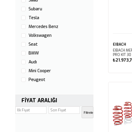
Saab
Subaru
Tesla
Mercedes Benz
Volkswagen
Seat
EIBACH
EIBACH MER
BMW
PRO KIT 3
₺21.973,
Audı
Mini Cooper
Sep
Peugeot
Renault
Mazda
FIYAT ARALIĞI
Fıat
Filtrele
Citroen
Skoda