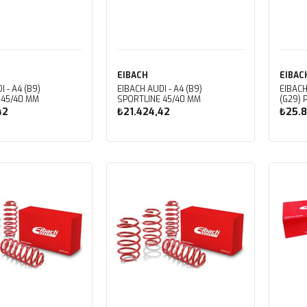
EIBACH
EIBAC
 - A4 (B9)
EIBACH AUDI - A4 (B9)
EIBAC
 45/40 MM
SPORTLINE 45/40 MM
(
42
₺21.424,42
₺25.8
ete Ekle
Sepete Ekle