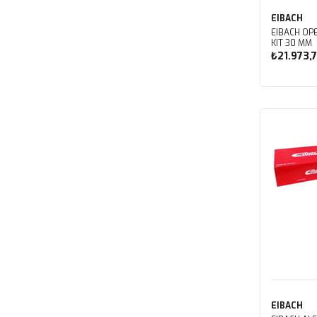
EIBACH
EIBACH OPE
KIT 30 MM
₺21.973,
Sep
EIBACH