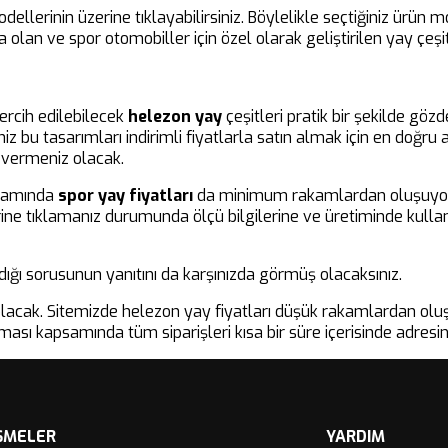
dellerinin üzerine tıklayabilirsiniz. Böylelikle seçtiğiniz ürün
ısa olan ve spor otomobiller için özel olarak geliştirilen yay çe
ercih edilebilecek
helezon yay
çeşitleri pratik bir şekilde gözd
z bu tasarımları indirimli fiyatlarla satın almak için en doğr
 vermeniz olacak.
psamında
spor yay fiyatları
da minimum rakamlardan oluşuyor. Bö
ine tıklamanız durumunda ölçü bilgilerine ve üretiminde kullanı
ldığı sorusunun yanıtını da karşınızda görmüş olacaksınız.
at olacak. Sitemizde helezon yay fiyatları düşük rakamlardan o
aması kapsamında tüm siparişleri kısa bir süre içerisinde adresin
ŞMELER
YARDIM