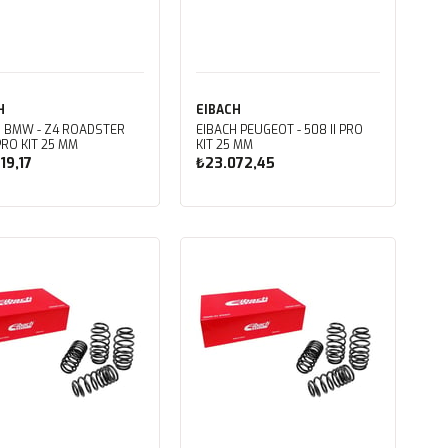
H
EIBACH
H BMW - Z4 ROADSTER
EIBACH PEUGEOT - 508 II PRO
G29) PRO KIT 25 MM
KIT 25 MM
19,17
₺23.072,45
Sepete Ekle
Sepete Ekle