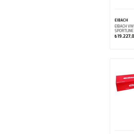
EIBACH
EIBACH VW 
SPORTLINE 
₺19.227,
Sep