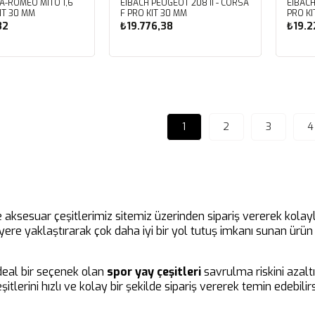
EIBACH PEUGEOT 208 II - CORSA
EIBACH
ROKIT 30 MM
F PRO KIT 30 MM
PRO KI
32
₺19.776,38
₺19.2
ete Ekle
Sepete Ekle
1
2
3
4
 aksesuar çeşitlerimiz sitemiz üzerinden sipariş vererek kolaylı
ni yere yaklaştırarak çok daha iyi bir yol tutuş imkanı sunan ürü
 ideal bir seçenek olan
spor
yay çeşitleri
savrulma riskini azalt
şitlerini hızlı ve kolay bir şekilde sipariş vererek temin edebil