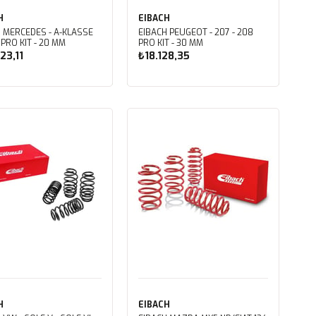
H
EIBACH
 MERCEDES - A-KLASSE
EIBACH PEUGEOT - 207 - 208
 PRO KIT - 20 MM
PRO KIT - 30 MM
23,11
₺18.128,35
Sepete Ekle
Sepete Ekle
H
EIBACH