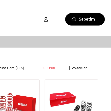
Sepetim
dına Göre (Z<A)
61 Ürün
Stoktakiler