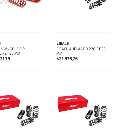
H
EIBACH
 VW - GOLF 8 R
EIBACH AUDI A4 B9 PROKIT 30
INE - 25 MM
MM
21,79
₺21.973,76
Sepete Ekle
Sepete Ekle