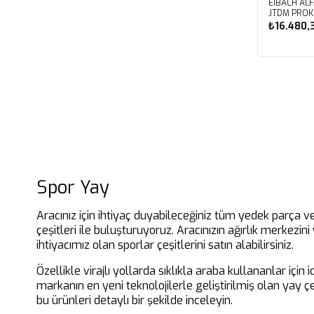
EIBACH ALFA-ROMEO MITO 1,6
JTDM P
₺16.480,
Sep
Spor Yay
Aracınız için ihtiyaç duyabileceğiniz tüm yedek parça ve
çeşitleri ile buluşturuyoruz. Aracınızın ağırlık merkezi
ihtiyacımız olan sporlar çeşitlerini satın alabilirsiniz.
Özellikle virajlı yollarda sıklıkla araba kullananlar için
markanın en yeni teknolojilerle geliştirilmiş olan yay çe
bu ürünleri detaylı bir şekilde inceleyin.