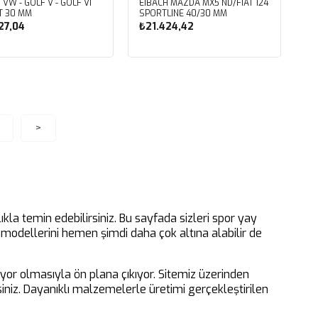
 VW - GOLF V - GOLF VI
EIBACH MAZDA MX5 ND/FIAT 124
T 30 MM
SPORTLINE 40/30 MM
27,04
₺21.424,42
Sepete Ekle
Sepete Ekle
>
kla temin edebilirsiniz. Bu sayfada sizleri spor yay
n modellerini hemen şimdi daha çok altına alabilir de
ıyor olmasıyla ön plana çıkıyor. Sitemiz üzerinden
irsiniz. Dayanıklı malzemelerle üretimi gerçekleştirilen