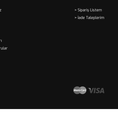
z
> Sipariş Listem
> İade Taleplerim
rı
rular