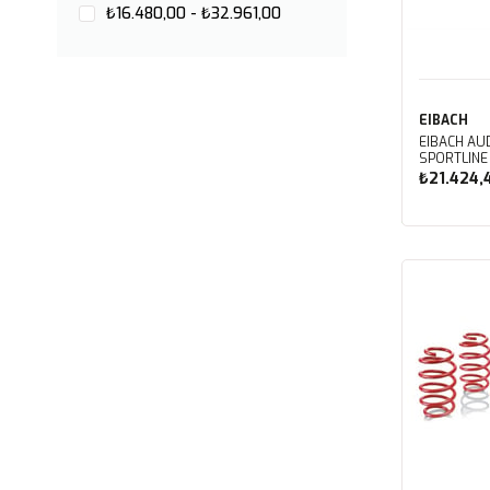
₺16.480,00 - ₺32.961,00
EIBACH
EIBACH AUDI
SPORTLINE
₺21.424,
Sep