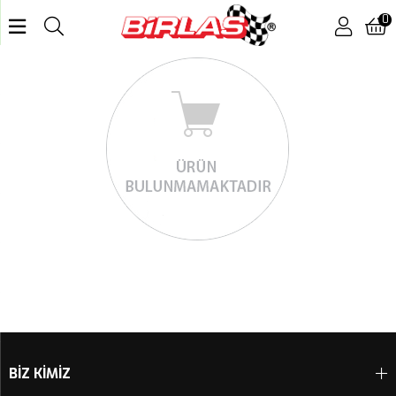
0
BİZ KİMİZ