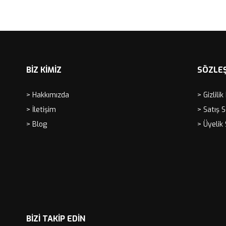
BİZ KİMİZ
SÖZLE
> Hakkımızda
> Gizlilik
> İletişim
> Satış 
> Blog
> Üyelik
BIZI TAKIP EDIN