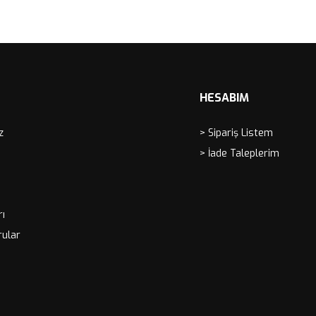
HESABIM
z
> Sipariş Listem
> İade Taleplerim
rı
rular