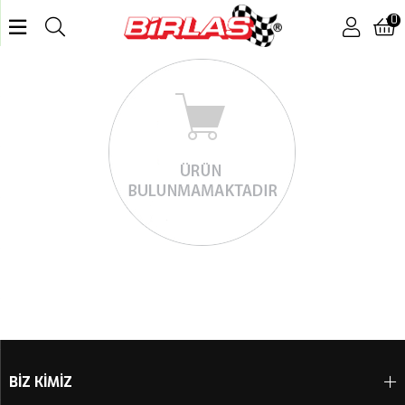
0
BİZ KİMİZ