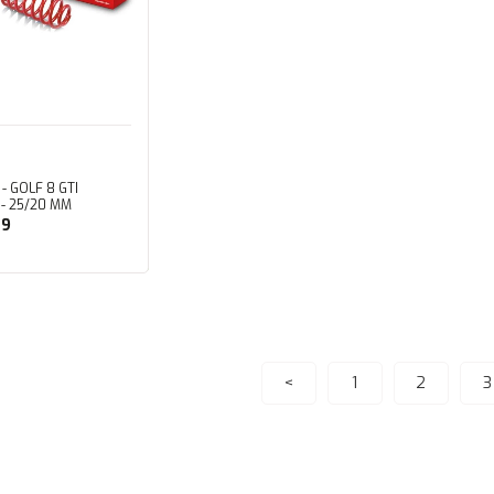
- GOLF 8 GTI
- 25/20 MM
79
ete Ekle
<
1
2
3