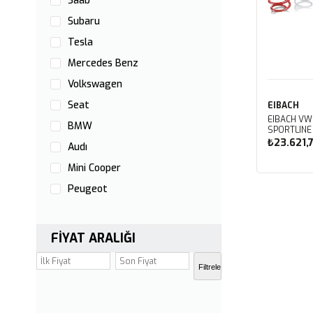
Saab
Subaru
Tesla
Mercedes Benz
Volkswagen
Seat
EIBACH
EIBACH VW 
BMW
SPORTLINE 
₺23.621,
Audı
Mini Cooper
Sep
Peugeot
Renault
Mazda
FIYAT ARALIĞI
Fıat
Filtrele
Citroen
Skoda