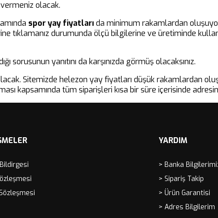
 vermeniz olacak.
psamında
spor yay fiyatları
da minimum rakamlardan oluşuyor. Bö
ine tıklamanız durumunda ölçü bilgilerine ve üretiminde kullanı
ldığı sorusunun yanıtını da karşınızda görmüş olacaksınız.
at olacak. Sitemizde helezon yay fiyatları düşük rakamlardan o
aması kapsamında tüm siparişleri kısa bir süre içerisinde adresin
ŞMELER
YARDIM
 Bildirgesi
> Banka Bilgilerimi
Sözleşmesi
> Sipariş Takip
 Sözleşmesi
> Ürün Garantisi
> Adres Bilgilerim