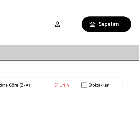
Sepetim
dına Göre (Z<A)
61 Ürün
Stoktakiler