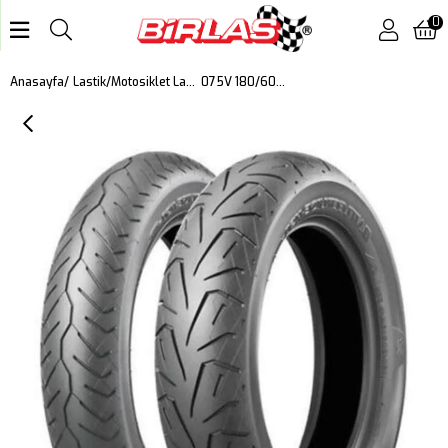
0
075V 180/60B 17M/C H50RZ DOT 2023
Anasayfa
Lastik
Motosiklet Lastiği