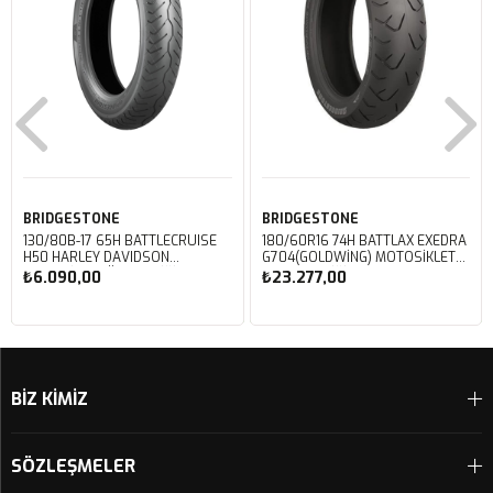
BRIDGESTONE
BRIDGESTONE
130/80B-17 65H BATTLECRUISE
180/60R16 74H BATTLAX EXEDRA
H50 HARLEY DAVIDSON
G704(GOLDWING) MOTOSIKLET
MOTOSIKLET ÖN LASTIĞI (2023)
ARKA LASTIĞI (2025)
₺6.090,00
₺23.277,00
Sepete Ekle
Sepete Ekle
BİZ KİMİZ
SÖZLEŞMELER