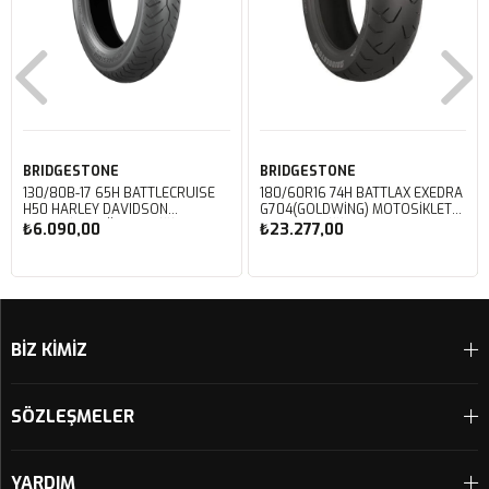
BRIDGESTONE
BRIDGESTONE
130/80B-17 65H BATTLECRUISE
180/60R16 74H BATTLAX EXEDRA
H50 HARLEY DAVIDSON
G704(GOLDWING) MOTOSIKLET
MOTOSIKLET ÖN LASTIĞI (2023)
ARKA LASTIĞI (2025)
₺6.090,00
₺23.277,00
Sepete Ekle
Sepete Ekle
BİZ KİMİZ
SÖZLEŞMELER
YARDIM