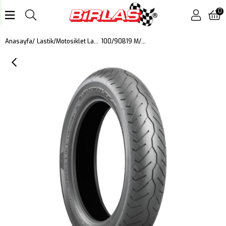
0
100/90B19 M/C 57H Battlecruıse H50 Harley Davıdson Motosiklet Ön Lastiği (2024)
Anasayfa
Lastik
Motosiklet Lastiği