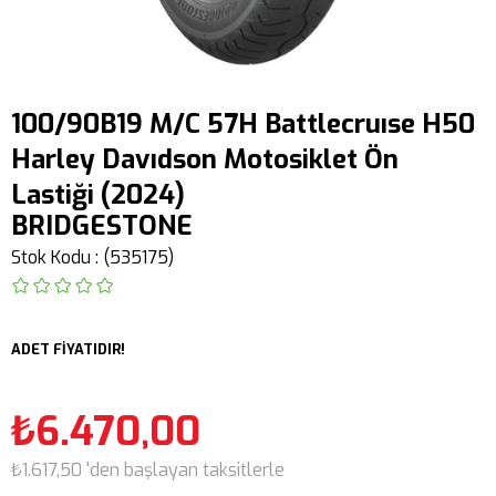
100/90B19 M/C 57H Battlecruıse H50
Harley Davıdson Motosiklet Ön
Lastiği (2024)
BRIDGESTONE
Stok Kodu
(535175)
ADET FİYATIDIR!
₺6.470,00
₺1.617,50
'den başlayan taksitlerle