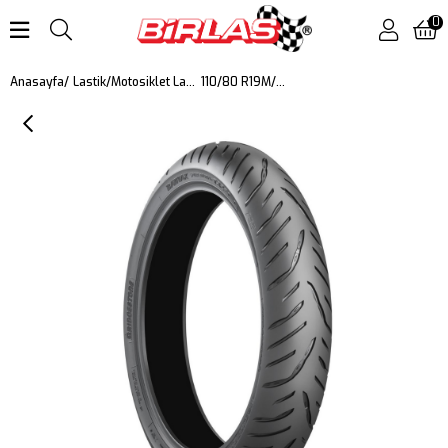
0
110/80 R19M/C 059V Battlax T32 Motosiklet Ön Lastiği (2023)
Anasayfa
Lastik
Motosiklet Lastiği