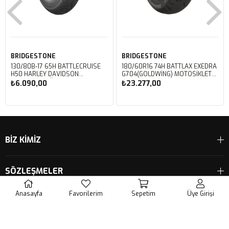
BRIDGESTONE
BRIDGESTONE
130/80B-17 65H BATTLECRUISE
180/60R16 74H BATTLAX EXEDRA
H50 HARLEY DAVIDSON
G704(GOLDWING) MOTOSIKLET
MOTOSIKLET ÖN LASTIĞI (2023)
ARKA LASTIĞI (2025)
₺6.090,00
₺23.277,00
Sepete Ekle
Sepete Ekle
BİZ KİMİZ
SÖZLEŞMELER
Anasayfa
Favorilerim
Sepetim
Üye Girişi
YARDIM