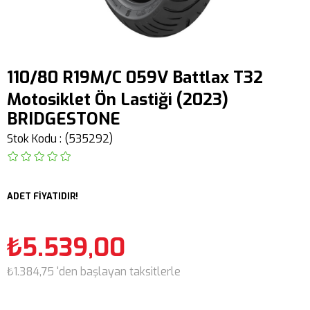
110/80 R19M/C 059V Battlax T32
Motosiklet Ön Lastiği (2023)
BRIDGESTONE
Stok Kodu
(535292)
ADET FİYATIDIR!
₺5.539,00
₺1.384,75
'den başlayan taksitlerle