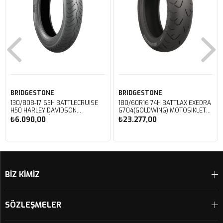
BRIDGESTONE
BRIDGESTONE
130/80B-17 65H BATTLECRUISE
180/60R16 74H BATTLAX EXEDRA
H50 HARLEY DAVIDSON
G704(GOLDWING) MOTOSIKLET
MOTOSIKLET ÖN LASTIĞI (2023)
ARKA LASTIĞI (2025)
₺6.090,00
₺23.277,00
Sepete Ekle
Sepete Ekle
BİZ KİMİZ
SÖZLEŞMELER