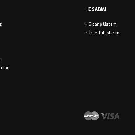
HESABIM
z
> Sipariş Listem
> İade Taleplerim
rı
rular