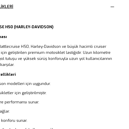
IKLERI
SE H50 (HARLEY-DAVIDSON)
ması
Battlecruise H50, Harley-Davidson ve büyük hacimli cruiser
 için geliştirilen premium motosiklet lastiğidir. Uzun kilometre
ol tutuşu ve yüksek sürüş konforuyla uzun yol kullanıcılarının
karşılar.
ellikleri
son modelleri için uygundur.
letler için geliştirilmiştir.
re performansı sunar.
ağlar.
 konforu sunar.