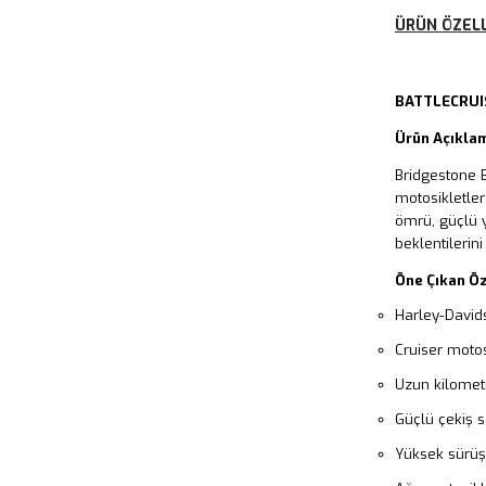
ÜRÜN ÖZELL
BATTLECRUI
Ürün Açıkla
Bridgestone 
motosikletler
ömrü, güçlü y
beklentilerini 
Öne Çıkan Öz
Harley-David
Cruiser motosik
Uzun kilomet
Güçlü çekiş s
Yüksek sürüş