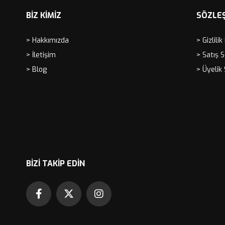
BİZ KİMİZ
SÖZLE
> Hakkımızda
> Gizlilik
> İletişim
> Satış 
> Blog
> Üyelik
BIZI TAKIP EDIN