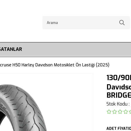
SATANLAR
cruıse H50 Harley Davıdson Motosiklet Ön Lastiği (2025)
130/90B
Davıdso
BRIDG
Stok Kodu
ADET FİYATID