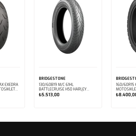
BRIDGESTONE
BRIDGEST
LAX EXEDRA
130/60B19 M/C 61HL
160/60R15
BATTLECRUISE H50 HARLEY
MOTOSIKLE
DAVIDSON MOTOSIKLET ÖN
(2024)
₺5.513,00
₺8.400,0
LASTIĞI (2023)
Sepete Ekle
Sep