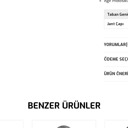
Ağır motosikl
Taban Geniş
Jant Çapı
YORUMLAR
(
ÖDEME SEÇ
ÜRÜN ÖNERI
BENZER ÜRÜNLER