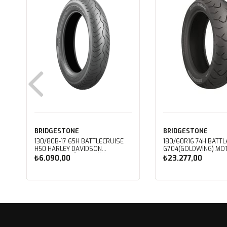
BRIDGESTONE
BRIDGESTONE
130/80B-17 65H BATTLECRUISE
180/60R16 74H BATT
H50 HARLEY DAVIDSON
G704(GOLDWING) MOTOSIKLET
MOTOSIKLET ÖN LASTIĞI (2023)
ARKA LASTIĞI (2025)
₺6.090,00
₺23.277,00
Sepete Ekle
Sepete Ekle