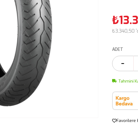
₺13.
₺3.340,50
ADET
Tahmini K
Favorilere 