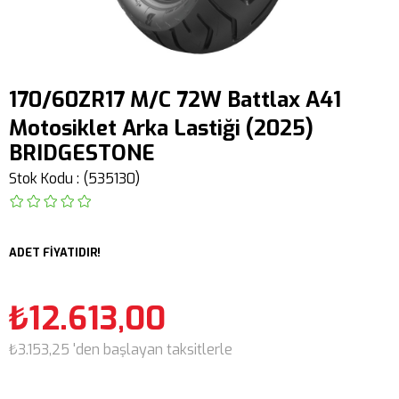
170/60ZR17 M/C 72W Battlax A41
Motosiklet Arka Lastiği (2025)
BRIDGESTONE
Stok Kodu
(535130)
ADET FİYATIDIR!
₺12.613,00
₺3.153,25
'den başlayan taksitlerle