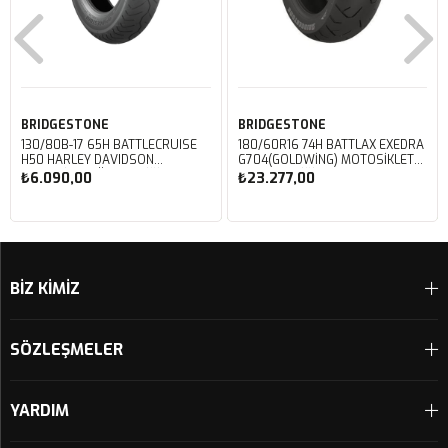
BRIDGESTONE
BRIDGESTONE
130/80B-17 65H BATTLECRUISE
180/60R16 74H BATTLAX EXEDRA
H50 HARLEY DAVIDSON
G704(GOLDWING) MOTOSIKLET
MOTOSIKLET ÖN LASTIĞI (2023)
ARKA LASTIĞI (2025)
₺6.090,00
₺23.277,00
Sepete Ekle
Sepete Ekle
BİZ KİMİZ
SÖZLEŞMELER
YARDIM