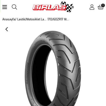
0
170/60ZR17 M/C 72W Battlax A41 Motosiklet Arka Lastiği (2025)
Anasayfa
Lastik
Motosiklet Lastiği