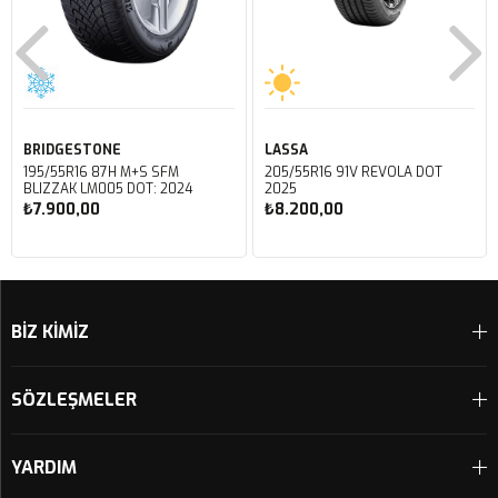
BRIDGESTONE
LASSA
195/55R16 87H M+S SFM
205/55R16 91V REVOLA DOT
BLIZZAK LM005 DOT: 2024
2025
₺7.900,00
₺8.200,00
Sepete Ekle
Sepete Ekle
BİZ KİMİZ
SÖZLEŞMELER
YARDIM