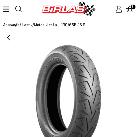
0
180/65B-16 81H Battlecruıse H50 Harley Davıdson Motosiklet Arka Lastiği (2025)
Anasayfa
Lastik
Motosiklet Lastiği