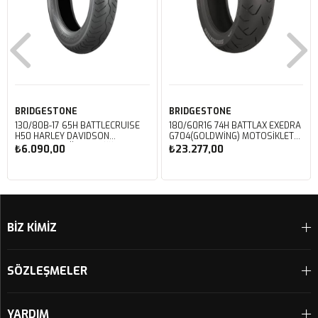
BRIDGESTONE
BRIDGESTONE
130/80B-17 65H BATTLECRUISE
180/60R16 74H BATTLAX EXEDRA
H50 HARLEY DAVIDSON
G704(GOLDWING) MOTOSIKLET
MOTOSIKLET ÖN LASTIĞI (2023)
ARKA LASTIĞI (2025)
₺6.090,00
₺23.277,00
Sepete Ekle
Sepete Ekle
BİZ KİMİZ
SÖZLEŞMELER
YARDIM