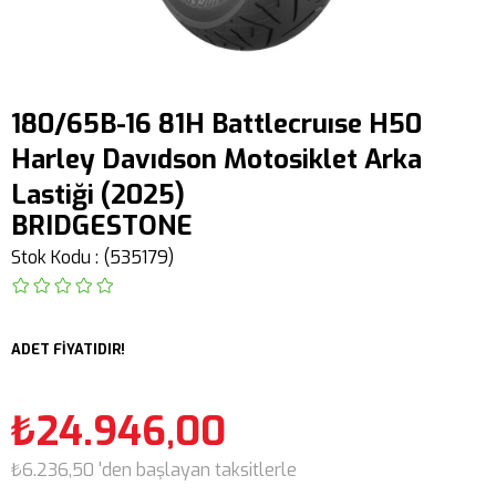
180/65B-16 81H Battlecruıse H50
Harley Davıdson Motosiklet Arka
Lastiği (2025)
BRIDGESTONE
Stok Kodu
(535179)
ADET FİYATIDIR!
₺24.946,00
₺6.236,50
'den başlayan taksitlerle