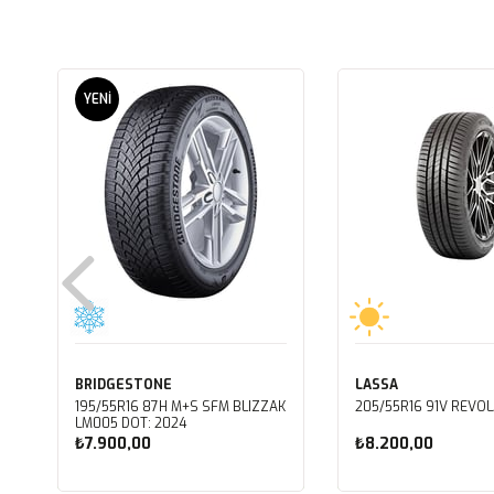
YENI
ÜRÜN
BRIDGESTONE
LASSA
195/55R16 87H M+S SFM BLIZZAK
205/55R16 91V REVOL
LM005 DOT: 2024
₺7.900,00
₺8.200,00