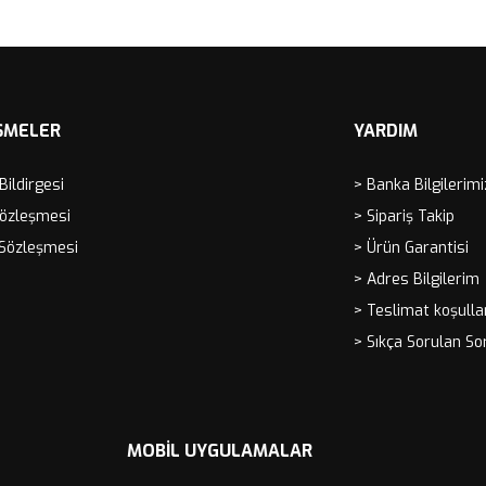
Sepete Ekle
Sep
ŞMELER
YARDIM
 Bildirgesi
> Banka Bilgilerimi
Sözleşmesi
> Sipariş Takip
 Sözleşmesi
> Ürün Garantisi
> Adres Bilgilerim
> Teslimat koşulla
> Sıkça Sorulan So
MOBIL UYGULAMALAR