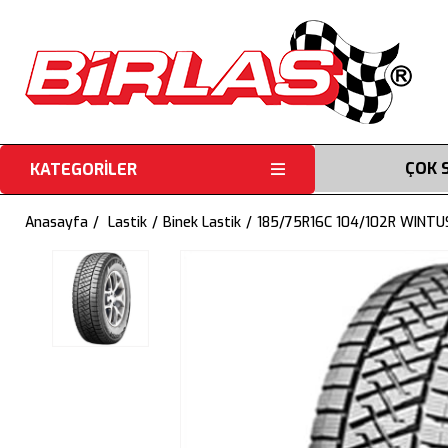
ÇOK 
KATEGORİLER
Anasayfa
Lastik
Binek Lastik
185/75R16C 104/102R WINTUS