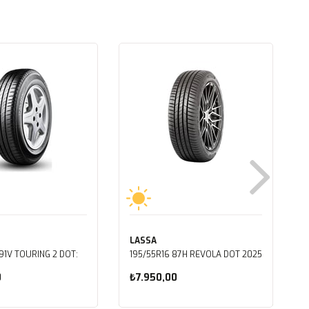
LASSA
91V TOURING 2 DOT:
195/55R16 87H REVOLA DOT 2025
0
₺7.950,00