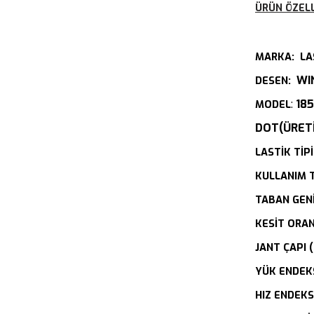
ÜRÜN ÖZELL
MARKA: LA
WI
DESEN:
:
185
MODEL
DOT(ÜRETİM
LASTİK TİPİ
KULLANIM 
TABAN GENİ
KESİT ORANI
JANT ÇAPI (
YÜK ENDEKS
HIZ ENDEKSİ