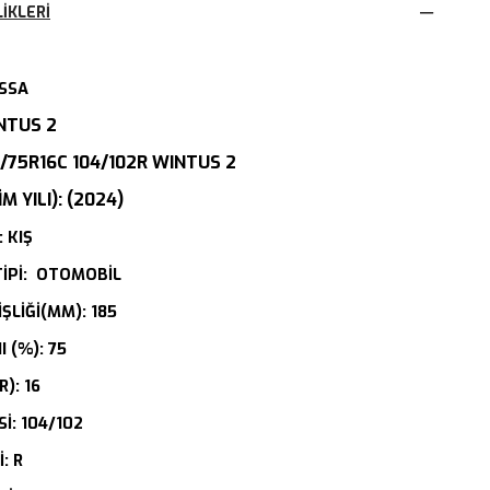
IKLERI
SSA
NTUS 2
/75R16C 104/102R WINTUS 2
 YILI): (2024)
: KIŞ
TİPİ: OTOMOBİL
ŞLİĞİ(MM): 185
 (%): 75
R): 16
İ: 104/102
: R