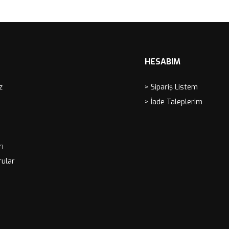
ete Ekle
Sepete Ekle
HESABIM
z
> Sipariş Listem
> İade Taleplerim
rı
rular