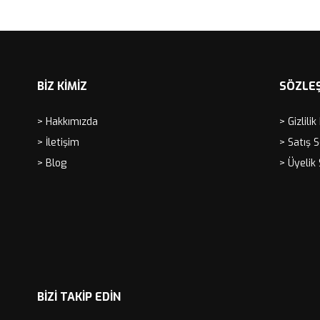
Sepete Ekle
Sepete Ekle
BİZ KİMİZ
SÖZLE
> Hakkımızda
> Gizlilik
> İletişim
> Satış 
> Blog
> Üyelik
BIZI TAKIP EDIN