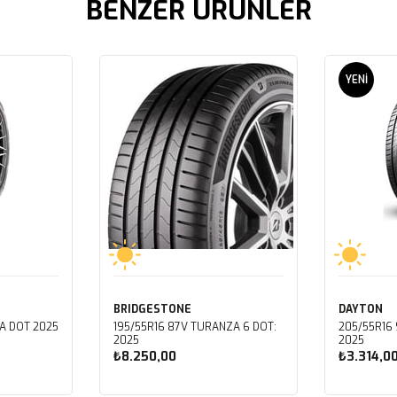
BENZER ÜRÜNLER
YENI
ÜRÜN
BRIDGESTONE
DAYTON
A DOT 2025
195/55R16 87V TURANZA 6 DOT:
205/55R16 
2025
2025
₺8.250,00
₺3.314,0