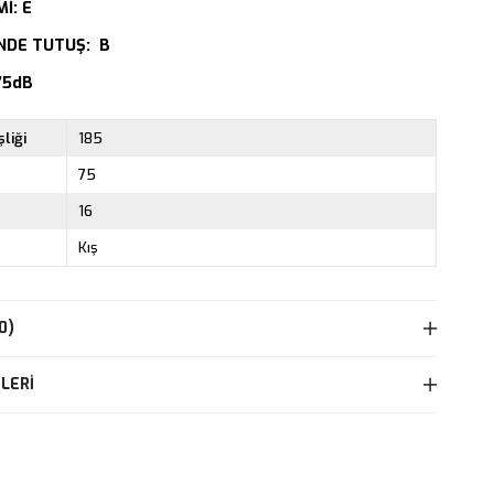
İ: E
NDE TUTUŞ: B
75dB
liği
185
75
16
Kış
0)
LERI