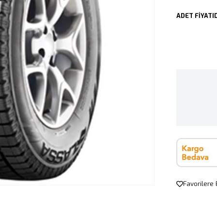
ADET FİYATID
Favorilere 