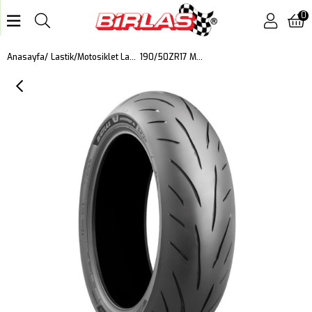
0
190/50ZR17 M/C 73W Battlax S23 Motosiklet Arka Lastiği (2025)
Anasayfa
Lastik
Motosiklet Lastiği