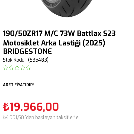
190/50ZR17 M/C 73W Battlax S23
Motosiklet Arka Lastiği (2025)
BRIDGESTONE
Stok Kodu
(535483)
ADET FİYATIDIR!
₺19.966,00
₺4.991,50
'den başlayan taksitlerle