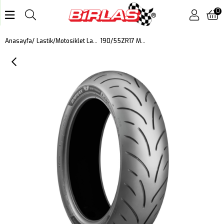
0
190/55ZR17 M/C 75W Battlax T33 Motosiklet Arka Lastiği (2025)
Anasayfa
Lastik
Motosiklet Lastiği