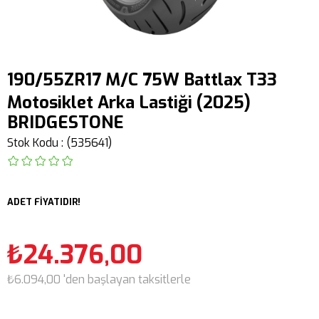
190/55ZR17 M/C 75W Battlax T33
Motosiklet Arka Lastiği (2025)
BRIDGESTONE
Stok Kodu
(535641)
ADET FİYATIDIR!
₺24.376,00
₺6.094,00
'den başlayan taksitlerle