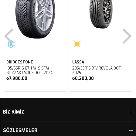
BRIDGESTONE
LASSA
195/55R16 87H M+S SFM
205/55R16 91V REVOLA DOT
BLIZZAK LM005 DOT: 2024
2025
₺7.900,00
₺8.200,00
Sepete Ekle
Sepete Ekle
BİZ KİMİZ
SÖZLEŞMELER