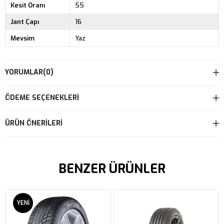
Kesit Oranı
55
Jant Çapı
16
Mevsim
Yaz
YORUMLAR
(0)
ÖDEME SEÇENEKLERI
ÜRÜN ÖNERILERI
BENZER ÜRÜNLER
YENI
ÜRÜN