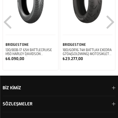
BRIDGESTONE
BRIDGESTONE
130/80B-17 65H BATTLECRUISE
180/60R16 74H BATTLAX EXEDRA
H50 HARLEY DAVIDSON
G704(GOLDWING) MOTOSIKLET
MOTOSIKLET ÖN LASTIĞI (2023)
ARKA LASTIĞI (2025)
₺6.090,00
₺23.277,00
Sepete Ekle
Sepete Ekle
BİZ KİMİZ
SÖZLEŞMELER