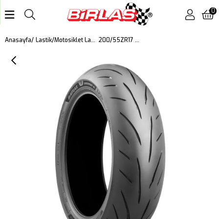
0
200/55ZR17 M/C 78W Battlax S23 Motosiklet Arka Lastiği (2025)
Anasayfa
Lastik
Motosiklet Lastiği