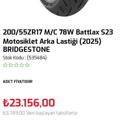
200/55ZR17 M/C 78W Battlax S23
Motosiklet Arka Lastiği (2025)
BRIDGESTONE
Stok Kodu
(535484)
ADET FİYATIDIR!
₺23.156,00
₺5.789,00
'den başlayan taksitlerle