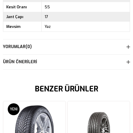
Kesit Oranı
55
Jant Çapı
17
Mevsim
Yaz
YORUMLAR
(0)
ÜRÜN ÖNERILERI
BENZER ÜRÜNLER
YENI
ÜRÜN