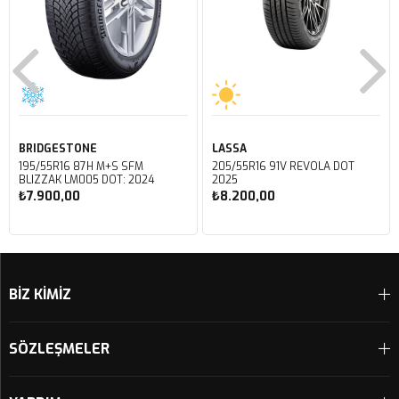
BRIDGESTONE
LASSA
195/55R16 87H M+S SFM
205/55R16 91V REVOLA DOT
BLIZZAK LM005 DOT: 2024
2025
₺7.900,00
₺8.200,00
Sepete Ekle
Sepete Ekle
BİZ KİMİZ
SÖZLEŞMELER