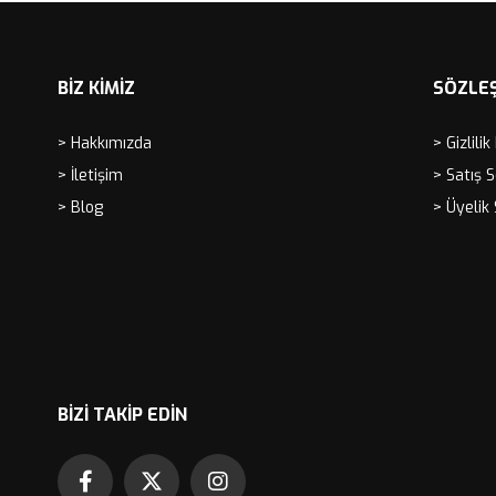
BİZ KİMİZ
SÖZLE
> Hakkımızda
> Gizlilik
> İletişim
> Satış 
> Blog
> Üyelik
BIZI TAKIP EDIN