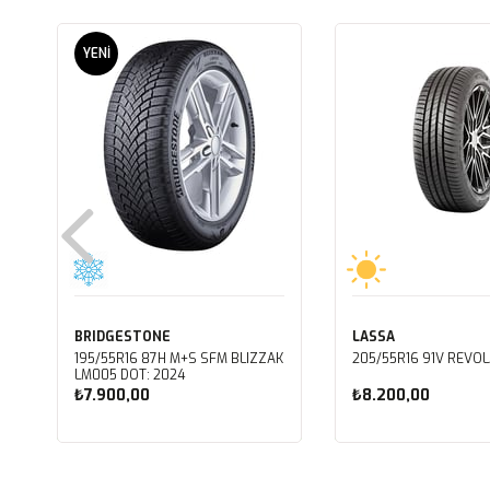
YENI
ÜRÜN
BRIDGESTONE
LASSA
195/55R16 87H M+S SFM BLIZZAK
205/55R16 91V REVOL
LM005 DOT: 2024
₺7.900,00
₺8.200,00
Sepete Ekle
Sepete Ekle