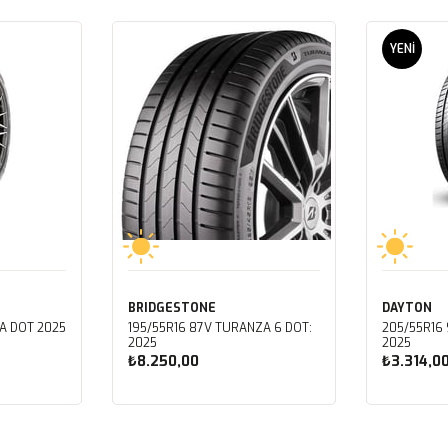
YENI
ÜRÜN
BRIDGESTONE
DAYTON
A DOT 2025
195/55R16 87V TURANZA 6 DOT:
205/55R16 
2025
2025
₺8.250,00
₺3.314,0
Sepete Ekle
Sep