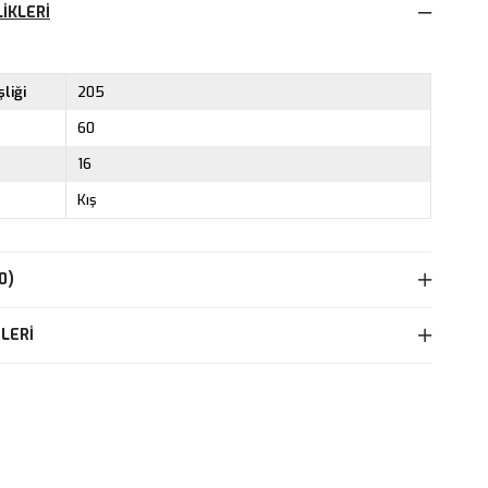
IKLERI
liği
205
60
16
Kış
0)
LERI