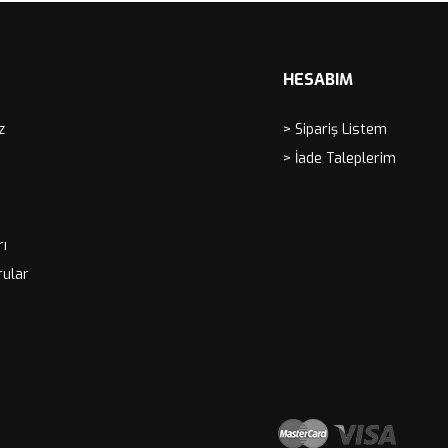
HESABIM
z
> Sipariş Listem
> İade Taleplerim
rı
rular