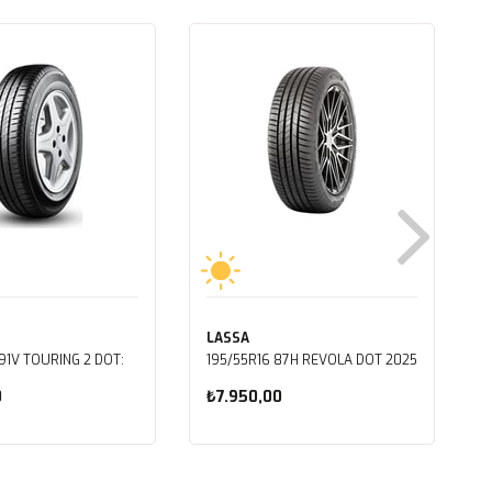
LASSA
91V TOURING 2 DOT:
195/55R16 87H REVOLA DOT 2025
0
₺7.950,00
ete Ekle
Sepete Ekle