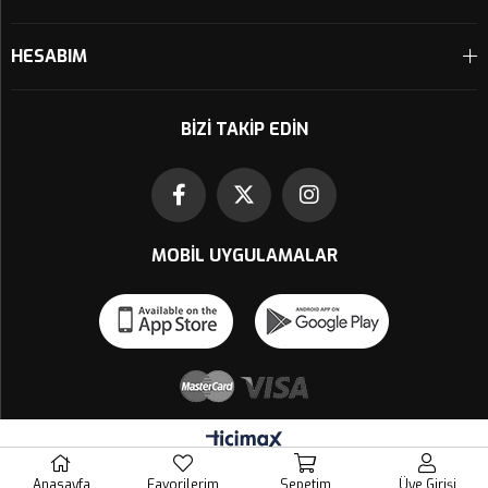
HESABIM
BIZI TAKIP EDIN
MOBIL UYGULAMALAR
Anasayfa
Favorilerim
Sepetim
Üye Girişi