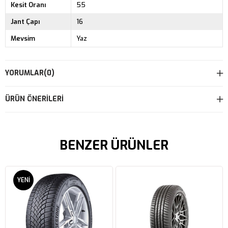
Kesit Oranı
55
Jant Çapı
16
Mevsim
Yaz
YORUMLAR
(0)
ÜRÜN ÖNERILERI
BENZER ÜRÜNLER
YENI
ÜRÜN