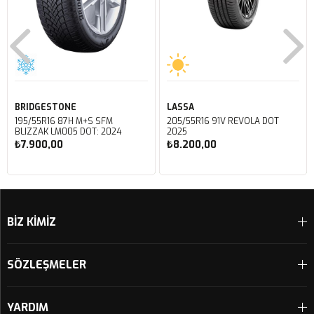
BRIDGESTONE
LASSA
195/55R16 87H M+S SFM
205/55R16 91V REVOLA DOT
BLIZZAK LM005 DOT: 2024
2025
₺7.900,00
₺8.200,00
Sepete Ekle
Sepete Ekle
BİZ KİMİZ
SÖZLEŞMELER
YARDIM