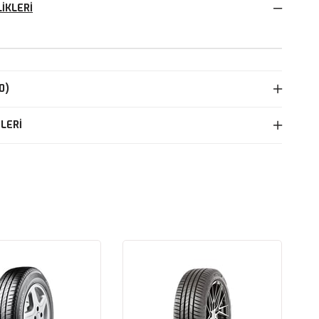
IKLERI
0)
LERI