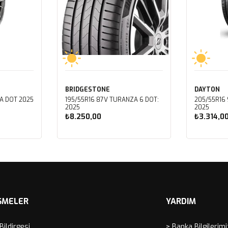
BRIDGESTONE
DAYTON
A DOT 2025
195/55R16 87V TURANZA 6 DOT:
205/55R16 
2025
2025
₺8.250,00
₺3.314,0
Sepete Ekle
Sep
ŞMELER
YARDIM
 Bildirgesi
> Banka Bilgilerimi