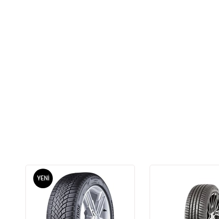
YENI
ÜRÜN