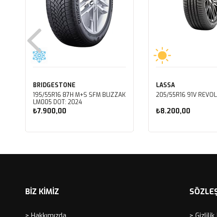
BRIDGESTONE
LASSA
195/55R16 87H M+S SFM BLIZZAK
205/55R16 91V REVOL
LM005 DOT: 2024
₺7.900,00
₺8.200,00
Sepete Ekle
Sepete Ekle
BİZ KİMİZ
SÖZLE
> Hakkımızda
> Gizlilik