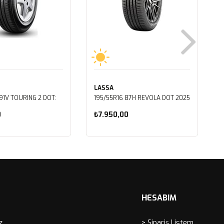
LASSA
91V TOURING 2 DOT:
195/55R16 87H REVOLA DOT 2025
0
₺7.950,00
ete Ekle
Sepete Ekle
HESABIM
z
> Sipariş Listem