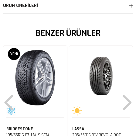
ÜRÜN ÖNERILERI
BENZER ÜRÜNLER
YENI
ÜRÜN
BRIDGESTONE
LASSA
195/55R16 87H M+S SFM
205/55R16 91V REVOLA DOT