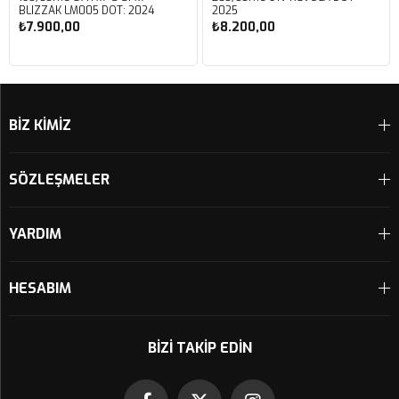
BLIZZAK LM005 DOT: 2024
2025
₺7.900,00
₺8.200,00
Sepete Ekle
Sepete Ekle
BİZ KİMİZ
SÖZLEŞMELER
YARDIM
HESABIM
BIZI TAKIP EDIN