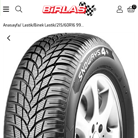
0
215/60R16 99H XL M+S SFM SNOWAYS 4 DOT:2024
Anasayfa
Lastik
Binek Lastik