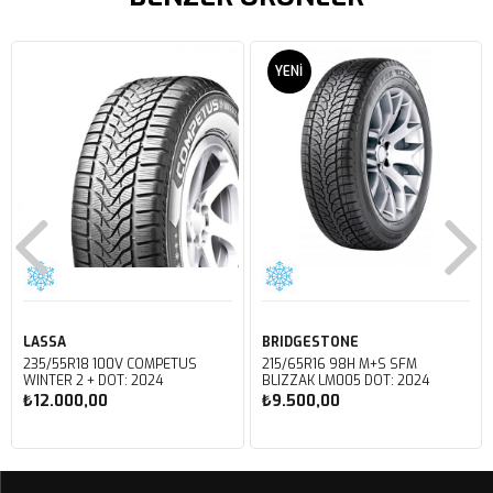
YENI
ÜRÜN
LASSA
BRIDGESTONE
235/55R18 100V COMPETUS
215/65R16 98H M+S SFM
WINTER 2 + DOT: 2024
BLIZZAK LM005 DOT: 2024
₺12.000,00
₺9.500,00
Sepete Ekle
Sepete Ekle