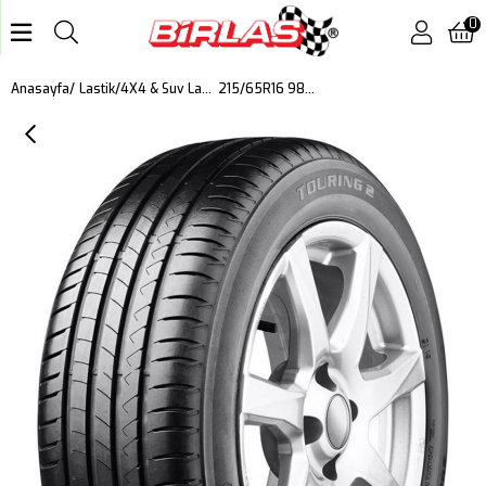
0
215/65R16 98H TOURING 2 DOT 2025
Anasayfa
Lastik
4X4 & Suv Lastik