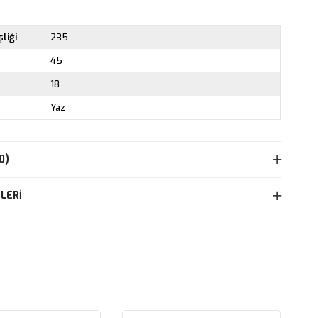
liği
235
45
18
Yaz
0)
LERI