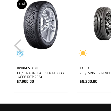
YENI
ÜRÜN
BRIDGESTONE
LASSA
195/55R16 87H M+S SFM BLIZZAK
205/55R16 91V REVOL
LM005 DOT: 2024
₺7.900,00
₺8.200,00
Sepete Ekle
Sepete Ekle