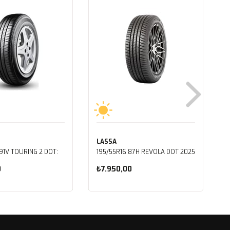
LASSA
91V TOURING 2 DOT:
195/55R16 87H REVOLA DOT 2025
0
₺7.950,00
ete Ekle
Sepete Ekle