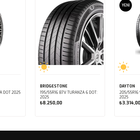
YENI
ÜRÜN
BRIDGESTONE
DAYTON
A DOT 2025
195/55R16 87V TURANZA 6 DOT:
205/55R16 
2025
2025
₺8.250,00
₺3.314,0
Sepete Ekle
Sep