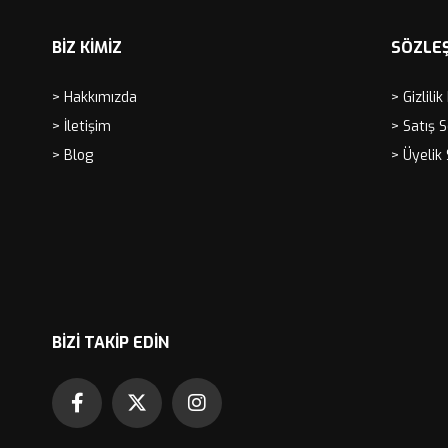
BİZ KİMİZ
SÖZLE
> Hakkımızda
> Gizlilik
> İletişim
> Satış 
> Blog
> Üyelik
BIZI TAKIP EDIN