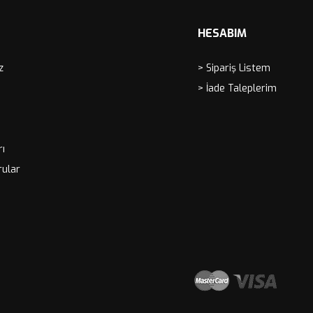
HESABIM
z
> Sipariş Listem
> İade Taleplerim
rı
rular