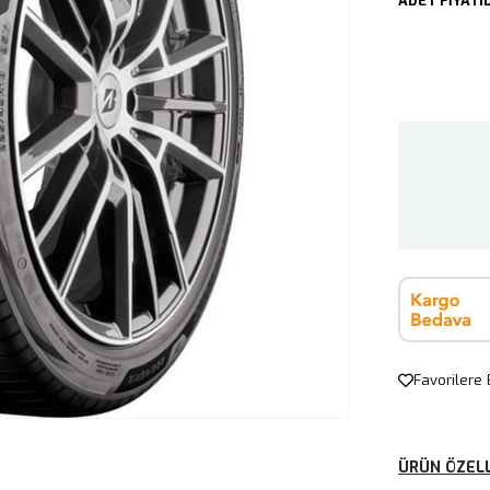
ADET FİYATID
Favorilere 
ÜRÜN ÖZELL