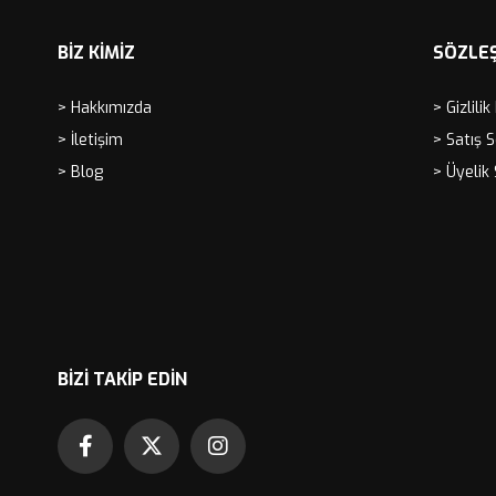
BİZ KİMİZ
SÖZLE
> Hakkımızda
> Gizlilik
> İletişim
> Satış 
> Blog
> Üyelik
BIZI TAKIP EDIN