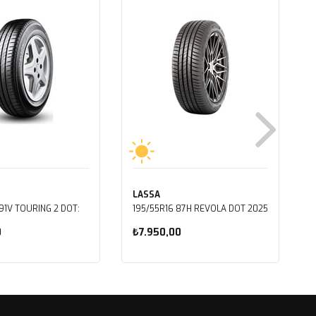
LASSA
91V TOURING 2 DOT:
195/55R16 87H REVOLA DOT 2025
0
₺7.950,00
ete Ekle
Sepete Ekle