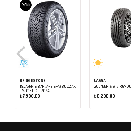
YENI
ÜRÜN
BRIDGESTONE
LASSA
195/55R16 87H M+S SFM BLIZZAK
205/55R16 91V REVOL
LM005 DOT: 2024
₺7.900,00
₺8.200,00
Sepete Ekle
Sepete Ekle