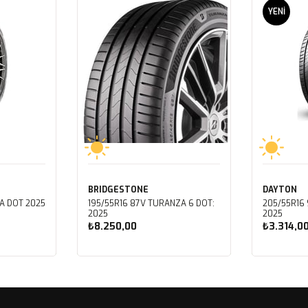
YENI
ÜRÜN
BRIDGESTONE
DAYTON
A DOT 2025
195/55R16 87V TURANZA 6 DOT:
205/55R16 
2025
2025
₺8.250,00
₺3.314,0
Sepete Ekle
Sep