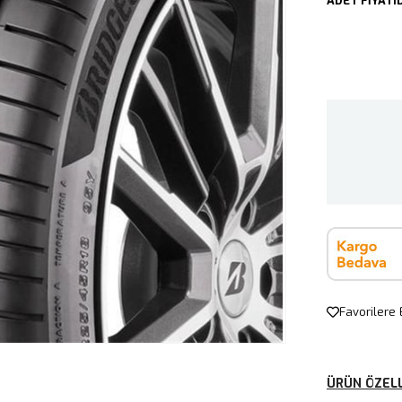
ADET FİYATID
Favorilere 
ÜRÜN ÖZELL