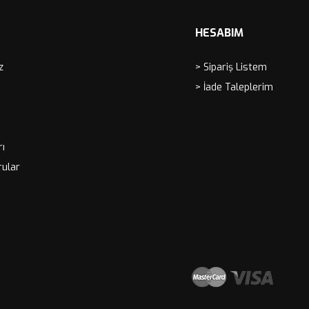
HESABIM
z
> Sipariş Listem
> İade Taleplerim
rı
rular