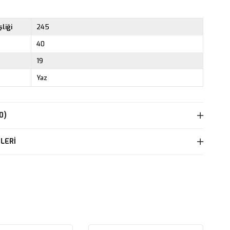
liği
245
40
19
Yaz
0)
LERI