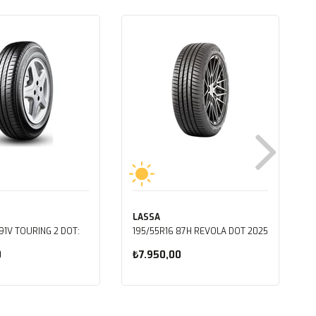
LASSA
91V TOURING 2 DOT:
195/55R16 87H REVOLA DOT 2025
0
₺7.950,00
ete Ekle
Sepete Ekle