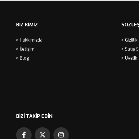
BİZ KİMİZ
SÖZLE
> Hakkımızda
> Gizlilik
> İletişim
> Satış 
> Blog
> Üyelik
BIZI TAKIP EDIN