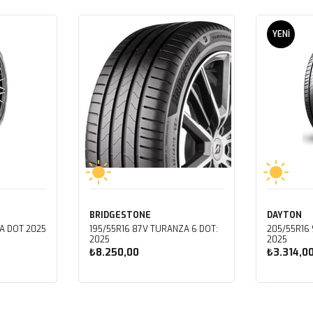
YENI
ÜRÜN
BRIDGESTONE
DAYTON
A DOT 2025
195/55R16 87V TURANZA 6 DOT:
205/55R16 
2025
2025
₺8.250,00
₺3.314,0
Sepete Ekle
Sep