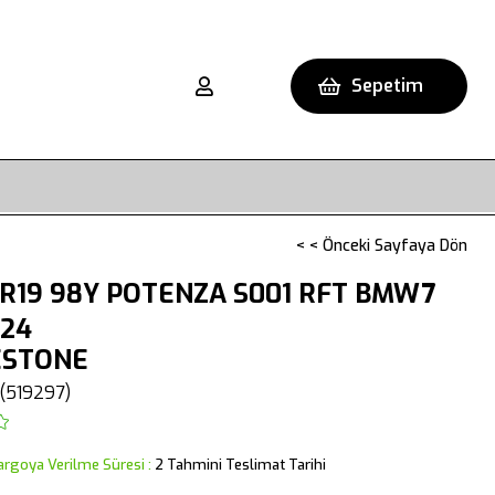
Sepetim
< < Önceki Sayfaya Dön
R19 98Y POTENZA S001 RFT BMW7
024
ESTONE
(519297)
argoya Verilme Süresi
:
2 Tahmini Teslimat Tarihi