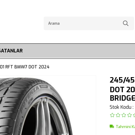
SATANLAR
001 RFT BMW7 DOT 2024
245/45
DOT 2
BRIDG
Stok Kodu
Tahmini K