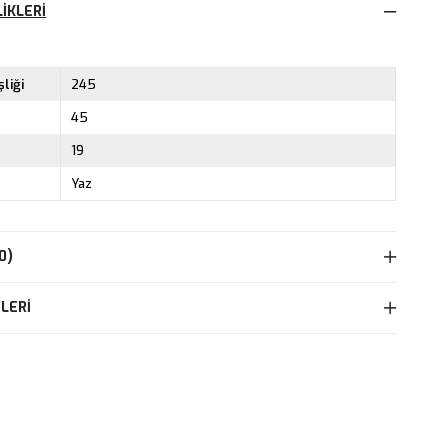
IKLERI
liği
245
45
19
Yaz
0)
LERI