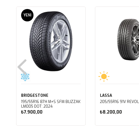
YENI
ÜRÜN
BRIDGESTONE
LASSA
195/55R16 87H M+S SFM BLIZZAK
205/55R16 91V REVOL
LM005 DOT: 2024
₺7.900,00
₺8.200,00
Sepete Ekle
Sepete Ekle