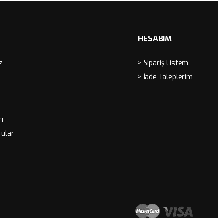
HESABIM
z
> Sipariş Listem
> İade Taleplerim
rı
rular