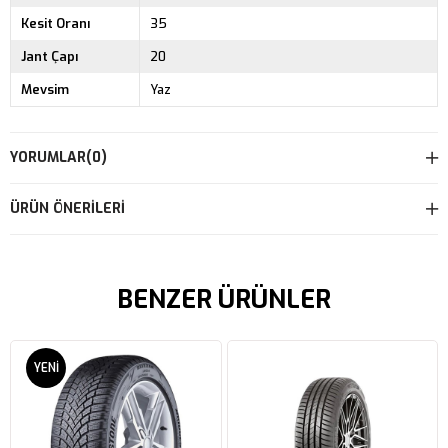
Kesit Oranı
35
Jant Çapı
20
Mevsim
Yaz
YORUMLAR
(0)
ÜRÜN ÖNERILERI
BENZER ÜRÜNLER
YENI
ÜRÜN