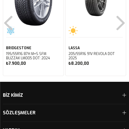
BRIDGESTONE
LASSA
195/55R16 87H M+S SFM
205/55R16 91V REVOLA DOT
BLIZZAK LM005 DOT: 2024
2025
₺7.900,00
₺8.200,00
Sepete Ekle
Sepete Ekle
BİZ KİMİZ
SÖZLEŞMELER