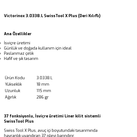
Victorinox 3.0338.L SwissTool X Plus (Deri Kılıflı)
Ana Özellikler
İsviçre üretimi
Günlük ve doğada kullanım için ideal
Paslanmaz çelik
Hafif ve şık tasarım
Ürün Kodu
3.0338.L
Yükseklik
18 mm
Uzunluk
115 mm
Ağırlık
286 gr
37 fonksiyonlu, İsviçre üretimi Liner kilit sistemli
SwissTool Plus
Swiss Tool X Plus, avuç içi boyutundaki tasarımında
hayranlık uyandıran 37 işlevi barındırır.