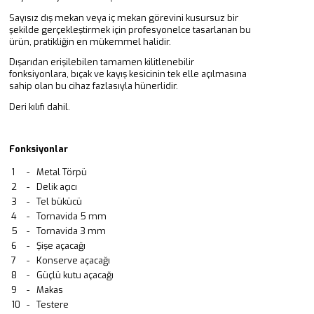
Sayısız dış mekan veya iç mekan görevini kusursuz bir
şekilde gerçekleştirmek için profesyonelce tasarlanan bu
ürün, pratikliğin en mükemmel halidir.
Dışarıdan erişilebilen tamamen kilitlenebilir
fonksiyonlara, bıçak ve kayış kesicinin tek elle açılmasına
sahip olan bu cihaz fazlasıyla hünerlidir.
Deri kılıfı dahil.
Fonksiyonlar
1
-
Metal Törpü
2
-
Delik açıcı
3
-
Tel bükücü
4
-
Tornavida 5 mm
5
-
Tornavida 3 mm
6
-
Şişe açacağı
7
-
Konserve açacağı
8
-
Güçlü kutu açacağı
9
-
Makas
10
-
Testere