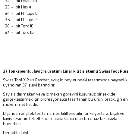
32
-
bit Onaltılı 3
33
-
bit Hex 4
34
-
bit Phillips 0
35
-
bit Phillips 3
36
-
bit Torx 10
37
-
bit Torx 15
37 fonksiyonlu, İsviçre üretimi Liner kilit sistemli SwissTool Plus
Swiss Tool X Plus Ratchet, avuç içi boyutundaki tasarımında hayranlık
uyandıran 37 işlevi barındırır.
Sayısız dış mekan veya iç mekan görevini kusursuz bir şekilde
gerçekleştirmek için profesyonelce tasarlanan bu ürün, pratikliğin en
mükemmel halidir.
Dışarıdan erişilebilen tamamen kilitlenebilir fonksiyonlara, bıçak ve
kayış kesicinin tek elle açılmasına sahip olan bu cihaz fazlasıyla
hünerlidir.
Deri kılıfı dahil.