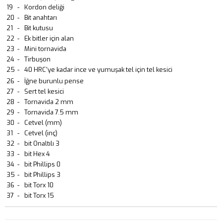
19
-
Kordon deliği
20
-
Bit anahtarı
21
-
Bit kutusu
22
-
Ek bitler için alan
23
-
Mini tornavida
24
-
Tirbuşon
25
-
40 HRC'ye kadar ince ve yumuşak tel için tel kesici
26
-
İğne burunlu pense
27
-
Sert tel kesici
28
-
Tornavida 2 mm
29
-
Tornavida 7.5 mm
30
-
Cetvel (mm)
31
-
Cetvel (inç)
32
-
bit Onaltılı 3
33
-
bit Hex 4
34
-
bit Phillips 0
35
-
bit Phillips 3
36
-
bit Torx 10
37
-
bit Torx 15