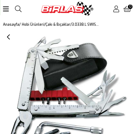
0
3.0338.L SWISSTOOL X PLUS (DERİ KILIFLI)
Anasayfa
Hobi Ürünleri
Çakı & Bıçaklar