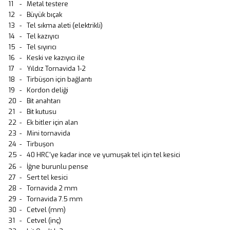
11
-
Metal testere
12
-
Büyük bıçak
13
-
Tel sıkma aleti (elektrikli)
14
-
Tel kazıyıcı
15
-
Tel sıyırıcı
16
-
Keski ve kazıyıcı ile
17
-
Yıldız Tornavida 1-2
18
-
Tirbüşon için bağlantı
19
-
Kordon deliği
20
-
Bit anahtarı
21
-
Bit kutusu
22
-
Ek bitler için alan
23
-
Mini tornavida
24
-
Tirbuşon
25
-
40 HRC'ye kadar ince ve yumuşak tel için tel kesici
26
-
İğne burunlu pense
27
-
Sert tel kesici
28
-
Tornavida 2 mm
29
-
Tornavida 7.5 mm
30
-
Cetvel (mm)
31
-
Cetvel (inç)