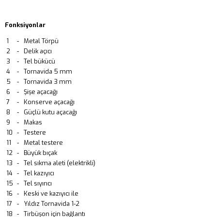
Fonksiyonlar
1
-
Metal Törpü
2
-
Delik açıcı
3
-
Tel bükücü
4
-
Tornavida 5 mm
5
-
Tornavida 3 mm
6
-
Şişe açacağı
7
-
Konserve açacağı
8
-
Güçlü kutu açacağı
9
-
Makas
10
-
Testere
11
-
Metal testere
12
-
Büyük bıçak
13
-
Tel sıkma aleti (elektrikli)
14
-
Tel kazıyıcı
15
-
Tel sıyırıcı
16
-
Keski ve kazıyıcı ile
17
-
Yıldız Tornavida 1-2
18
-
Tirbüşon için bağlantı