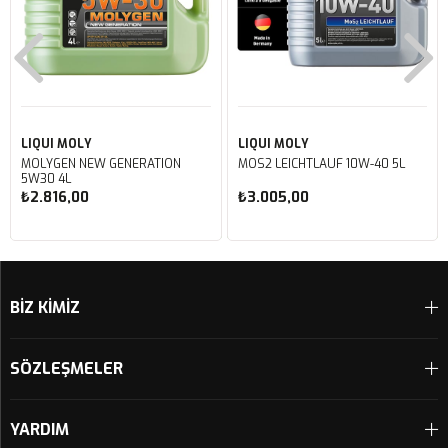
LIQUI MOLY
LIQUI MOLY
MOLYGEN NEW GENERATION
MOS2 LEICHTLAUF 10W-40 5L
5W30 4L
₺2.816,00
₺3.005,00
Sepete Ekle
Sepete Ekle
BİZ KİMİZ
SÖZLEŞMELER
YARDIM