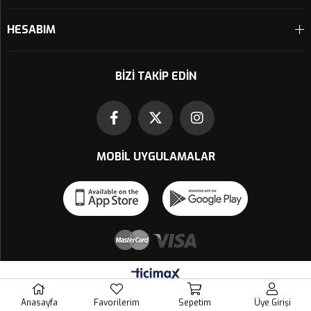
HESABIM
BIZI TAKIP EDIN
MOBIL UYGULAMALAR
Anasayfa
Favorilerim
Sepetim
Üye Girişi