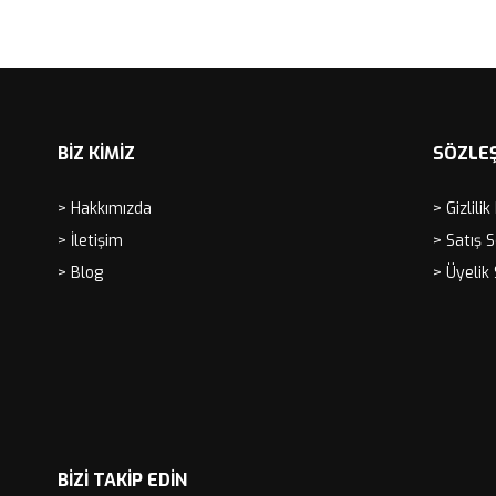
BİZ KİMİZ
SÖZLE
> Hakkımızda
> Gizlilik
> İletişim
> Satış 
> Blog
> Üyelik
BIZI TAKIP EDIN