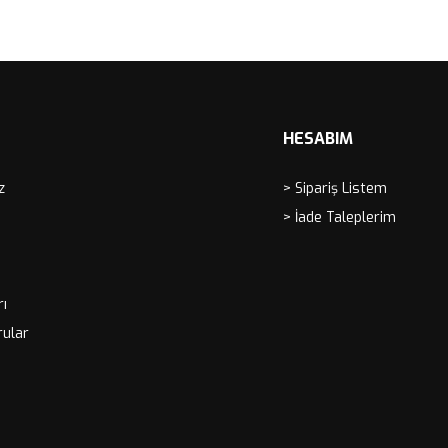
HESABIM
z
> Sipariş Listem
> İade Taleplerim
rı
rular