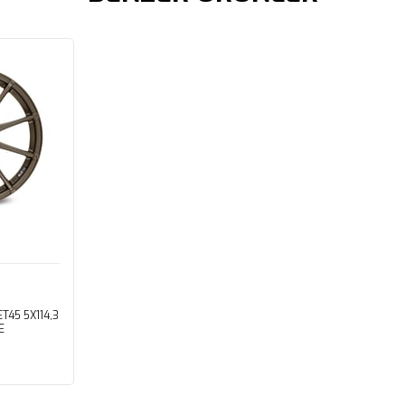
T45 5X114,3
E