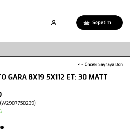
Sepetim
< < Önceki Sayfaya Dön
O GARA 8X19 5X112 ET: 30 MATT
O
(W2907750239)
IR!