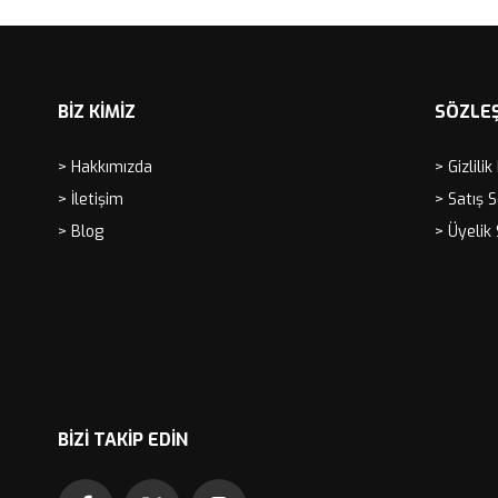
BİZ KİMİZ
SÖZLE
> Hakkımızda
> Gizlilik
> İletişim
> Satış 
> Blog
> Üyelik
BIZI TAKIP EDIN