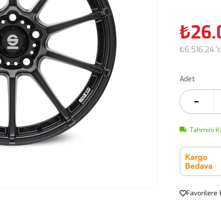
₺26.
₺6.516,24
'
Adet
Tahmini K
Favorilere 