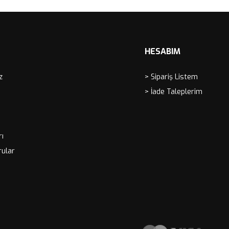
HESABIM
z
> Sipariş Listem
> İade Taleplerim
rı
rular