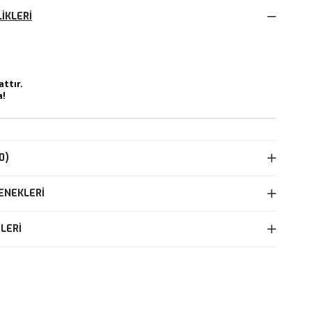
IKLERI
attır.
a!
0)
ENEKLERI
LERI