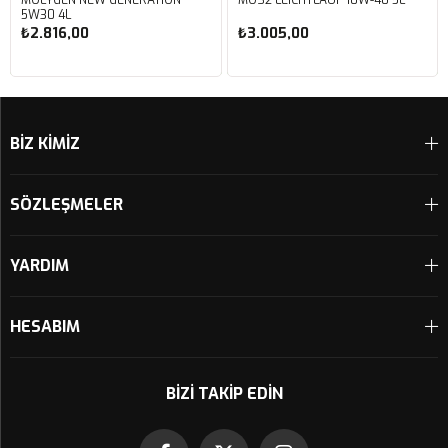
MOLYGEN NEW GENERATION
MOS2 LEICHTLAUF 10W-40 5L
5W30 4L
₺2.816,00
₺3.005,00
Sepete Ekle
Sepete Ekle
BİZ KİMİZ
SÖZLEŞMELER
YARDIM
HESABIM
BIZI TAKIP EDIN