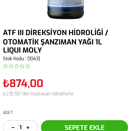
ATF III DİREKSİYON HİDROLİĞİ /
OTOMATİK ŞANZIMAN YAĞI 1L
LIQUI MOLY
Stok Kodu
(1043)
₺874,00
₺218,50
'den başlayan taksitlerle
ADET