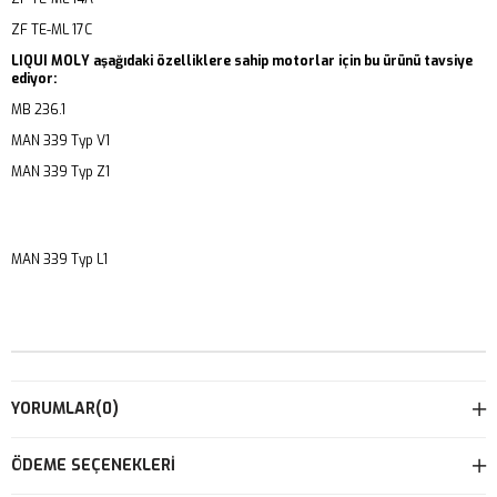
ZF TE-ML 17C
LIQUI MOLY aşağıdaki özelliklere sahip motorlar için bu ürünü tavsiye
ediyor:
MB 236.1
MAN 339 Typ V1
MAN 339 Typ Z1
MAN 339 Typ L1
YORUMLAR
(0)
ÖDEME SEÇENEKLERI