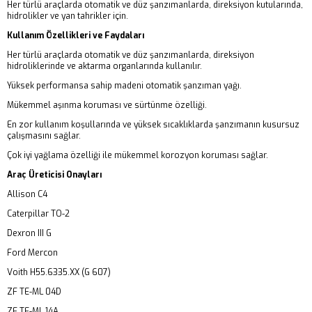
Her türlü araçlarda otomatik ve düz şanzımanlarda, direksiyon kutularında,
hidrolikler ve yan tahrikler için.
Kullanım Özellikleri ve Faydaları
Her türlü araçlarda otomatik ve düz şanzımanlarda, direksiyon
hidroliklerinde ve aktarma organlarında kullanılır.
Yüksek performansa sahip madeni otomatik şanzıman yağı.
Mükemmel aşınma koruması ve sürtünme özelliği.
En zor kullanım koşullarında ve yüksek sıcaklıklarda şanzımanın kusursuz
çalışmasını sağlar.
Çok iyi yağlama özelliği ile mükemmel korozyon koruması sağlar.
Araç Üreticisi Onayları
Allison C4
Caterpillar TO-2
Dexron III G
Ford Mercon
Voith H55.6335.XX (G 607)
ZF TE-ML 04D
ZF TE-ML 14A