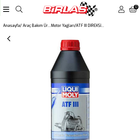
0
ATF III DİREKSİYON HİDROLİĞİ / OTOMATİK ŞANZIMAN YAĞI 1L
Anasayfa
Araç Bakım Ürünleri
Motor Yağları