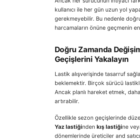
Ancak her sürücünün ihtiyacı farkl
kullanıcı ile her gün uzun yol ya
gerekmeyebilir. Bu nedenle doğr
harcamaların önüne geçmenin en et
Doğru Zamanda Değişim
Geçişlerini Yakalayın
Lastik alışverişinde tasarruf sağ
beklemektir. Birçok sürücü lastik
Ancak planlı hareket etmek, daha a
artırabilir.
Özellikle sezon geçişlerinde düze
Yaz lastiği
nden
kış lastiği
ne veya
dönemlerinde üreticiler and satıcıl