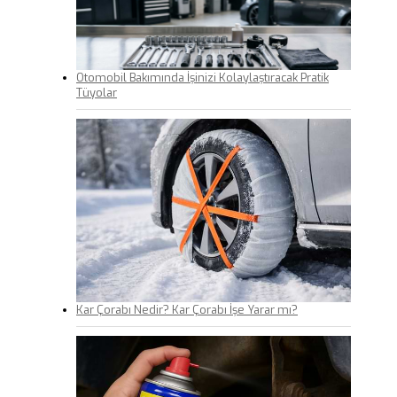
Otomobil Bakımında İşinizi Kolaylaştıracak Pratik
Tüyolar
Kar Çorabı Nedir? Kar Çorabı İşe Yarar mı?