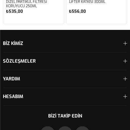
DİZEL PARTİKÜL FİLTRESİ
LİFTER KATKISI 300ML
KORUYUCU 250ML
₺535,00
₺556,00
Sepete Ekle
Sepete Ekle
BİZ KİMİZ
SÖZLEŞMELER
YARDIM
HESABIM
BIZI TAKIP EDIN