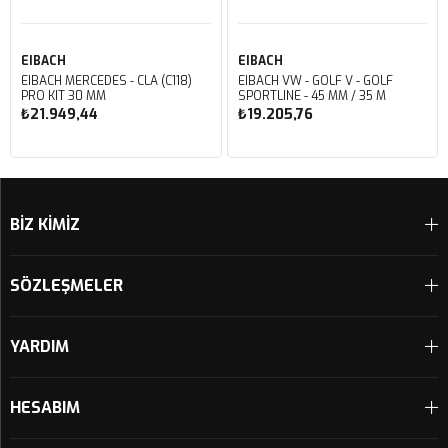
EIBACH
EIBACH
EIBACH MERCEDES - CLA (C118)
EIBACH VW - GOLF V - GOLF
PRO KIT 30 MM
SPORTLINE - 45 MM / 35 M
₺21.949,44
₺19.205,76
Sepete Ekle
Sepete Ekle
BİZ KİMİZ
SÖZLEŞMELER
YARDIM
HESABIM