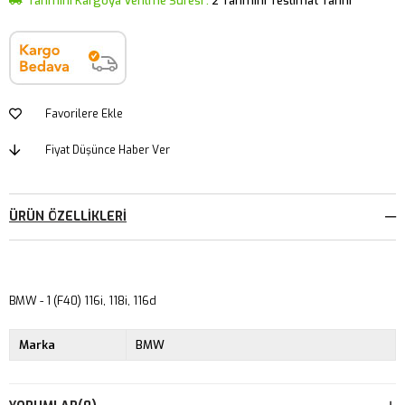
Tahmini Kargoya Verilme Süresi
:
2 Tahmini Teslimat Tarihi
Favorilere Ekle
Fiyat Düşünce Haber Ver
ÜRÜN ÖZELLIKLERI
BMW - 1 (F40) 116i, 118i, 116d
Marka
BMW