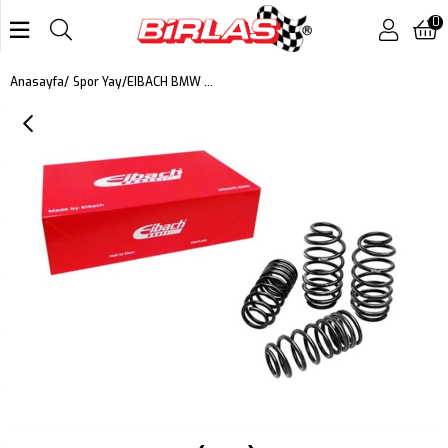
0
EIBACH BMW - 1 (F40) PRO KIT 30 MM
Anasayfa
Spor Yay