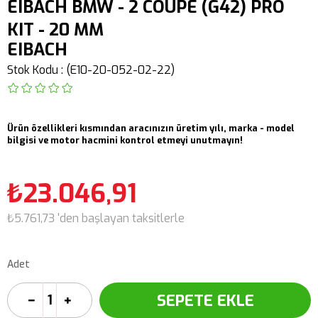
EIBACH BMW - 2 COUPE (G42) PRO
KIT - 20 MM
EIBACH
Stok Kodu
(E10-20-052-02-22)
Ürün özellikleri kısmından aracınızın üretim yılı, marka - model
bilgisi ve motor hacmini kontrol etmeyi unutmayın!
₺23.046,91
₺5.761,73
'den başlayan taksitlerle
Adet