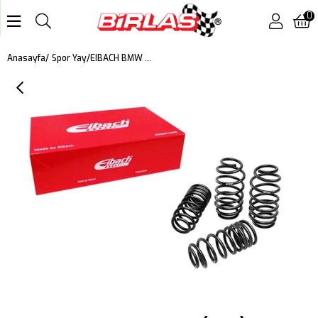
0
EIBACH BMW - 2 COUPE (G42) PRO KIT - 20 MM
Anasayfa
Spor Yay