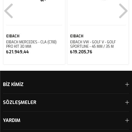
EIBACH
EIBACH
EIBACH MERCEDES - CLA (C118)
EIBACH VW - GOLF V - GOLF
PRO KIT 30 MM
SPORTLINE - 45 MM / 35 M
₺21.949,44
₺19.205,76
Sepete Ekle
Sepete Ekle
BİZ KİMİZ
SÖZLEŞMELER
YARDIM