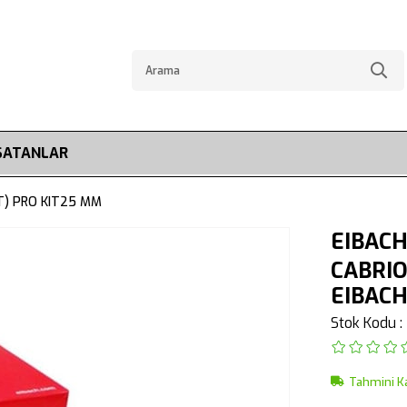
SATANLAR
T) PRO KIT25 MM
EIBACH
CABRIO
EIBAC
Stok Kodu
Tahmini K