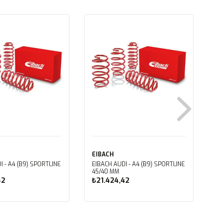
EIBACH
I - A4 (B9) SPORTLINE
EIBACH AUDI - A4 (B9) SPORTLINE
45/40 MM
42
₺21.424,42
ete Ekle
Sepete Ekle