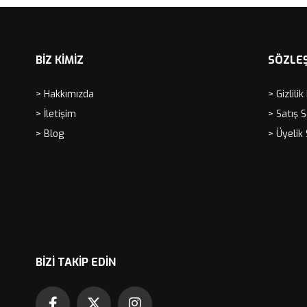
BİZ KİMİZ
SÖZLE
> Hakkımızda
> Gizlilik
> İletişim
> Satış 
> Blog
> Üyelik
BIZI TAKIP EDIN