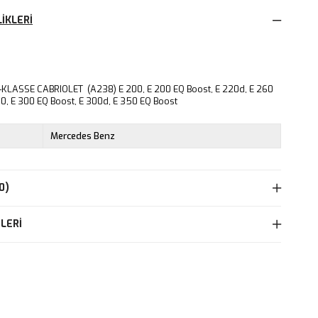
IKLERI
KLASSE CABRIOLET (A238) E 200, E 200 EQ Boost, E 220d, E 260
00, E 300 EQ Boost, E 300d, E 350 EQ Boost
Mercedes Benz
0)
LERI