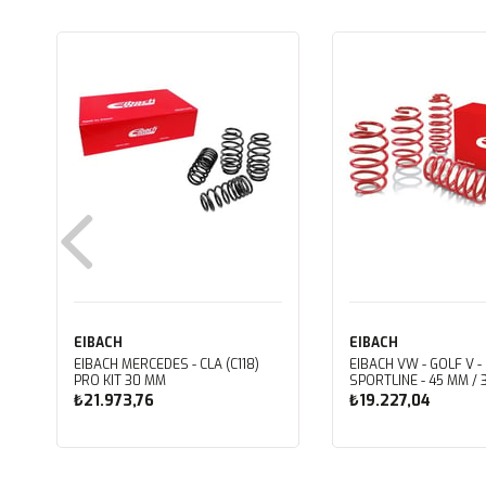
EIBACH
EIBACH
EIBACH MERCEDES - CLA (C118)
EIBACH VW - GOLF V -
PRO KIT 30 MM
SPORTLINE - 45 MM / 
₺21.973,76
₺19.227,04
Sepete Ekle
Sepete Ekle