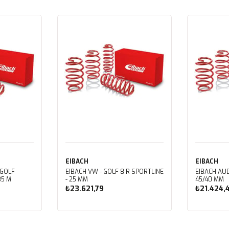
EIBACH
EIBACH
 GOLF
EIBACH VW - GOLF 8 R SPORTLINE
EIBACH AUD
35 M
- 25 MM
45/40 MM
₺23.621,79
₺21.424,
Sepete Ekle
Sep