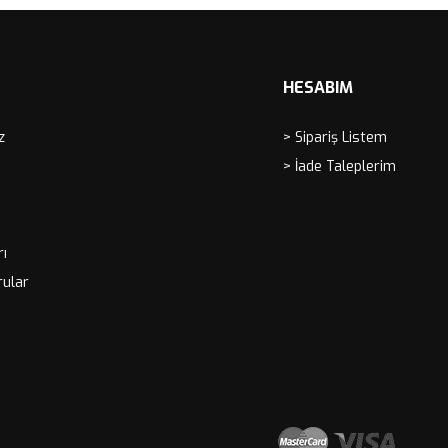
HESABIM
z
> Sipariş Listem
> İade Taleplerim
rı
rular