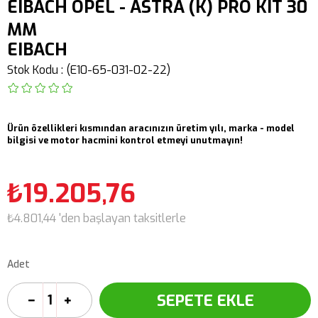
EIBACH OPEL - ASTRA (K) PRO KIT 30
MM
EIBACH
Stok Kodu
(E10-65-031-02-22)
Ürün özellikleri kısmından aracınızın üretim yılı, marka - model
bilgisi ve motor hacmini kontrol etmeyi unutmayın!
₺19.205,76
₺4.801,44
'den başlayan taksitlerle
Adet