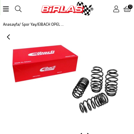
0
EIBACH OPEL - ASTRA (K) PRO KIT 30 MM
Anasayfa
Spor Yay