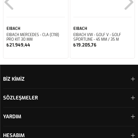
EIBACH
EIBACH
EIBACH MERCEDES - CLA (C118)
EIBACH VW - GOLF V - GOLF
PRO KIT 30 MM
SPORTLINE - 45 MM / 35 M
₺21.949,44
₺19.205,76
Sepete Ekle
Sepete Ekle
BİZ KİMİZ
SÖZLEŞMELER
YARDIM
HESABIM