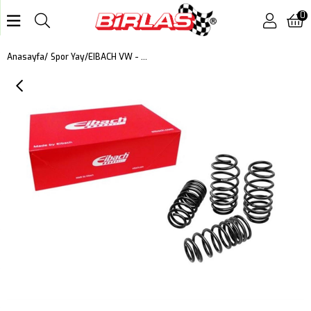
0
EIBACH VW - MULTIVAN T5-T6 PRO KIT 30 MM
Anasayfa
Spor Yay