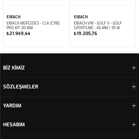
EIBACH
EIBACH
EIBACH MERCEDES - CLA (C118)
EIBACH VW - GOLF V - GOLF
PRO KIT 30 MM
SPORTLINE - 45 MM / 35 M
₺21.949,44
₺19.205,76
Sepete Ekle
Sepete Ekle
BİZ KİMİZ
SÖZLEŞMELER
YARDIM
HESABIM