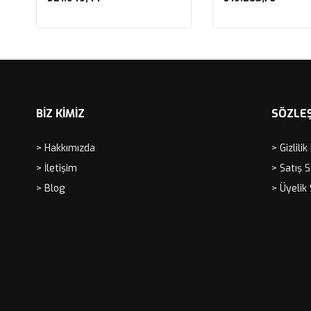
Sepete Ekle
Sepete Ekle
BİZ KİMİZ
SÖZLE
> Hakkımızda
> Gizlilik
> İletişim
> Satış 
> Blog
> Üyelik