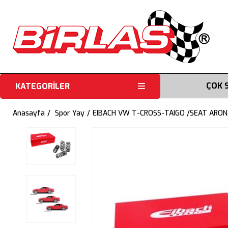
ÇOK 
KATEGORİLER
Anasayfa
Spor Yay
EIBACH VW T-CROSS-TAIGO /SEAT ARON