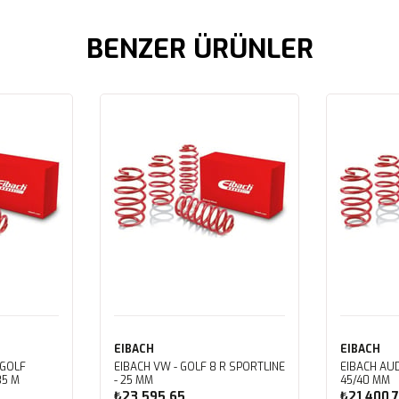
BENZER ÜRÜNLER
EIBACH
EIBACH
 GOLF
EIBACH VW - GOLF 8 R SPORTLINE
EIBACH AUD
35 M
- 25 MM
45/40 MM
₺23.595,65
₺21.400,