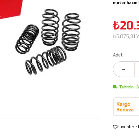
motor hacmin
₺20.
₺5.075,81
'
Adet
Tahmini K
Favorilere 