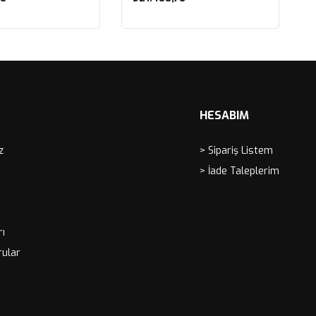
ete Ekle
Sepete Ekle
HESABIM
z
> Sipariş Listem
> İade Taleplerim
rı
rular