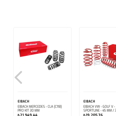
EIBACH
EIBACH
EIBACH MERCEDES - CLA (C118)
EIBACH VW - GOLF V -
PRO KIT 30 MM
SPORTLINE - 45 MM / 
₺21.949,44
₺19.205,76