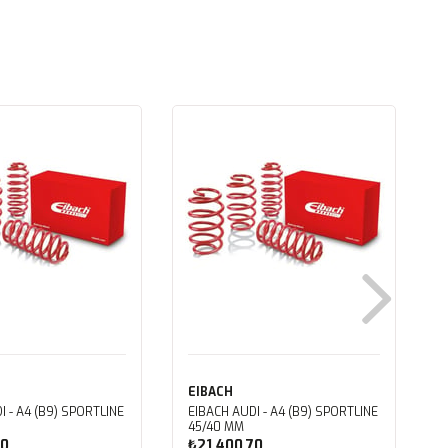
EIBACH
I - A4 (B9) SPORTLINE
EIBACH AUDI - A4 (B9) SPORTLINE
45/40 MM
70
₺21.400,70