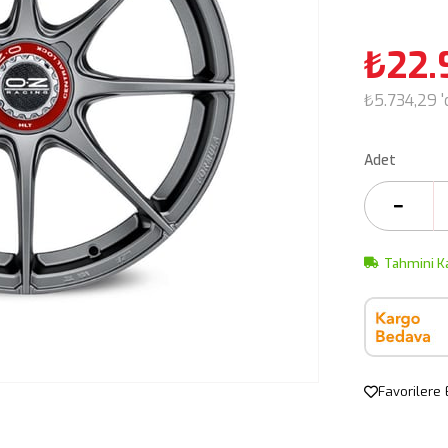
₺22.
₺5.734,29
Adet
Tahmini K
Favorilere 