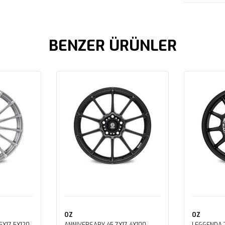
BENZER ÜRÜNLER
OZ
OZ
X17 5X120
ANNIVERSARY 45 7X17 4X100
LEGGENDA 7X17 4X108 ET25 MAT