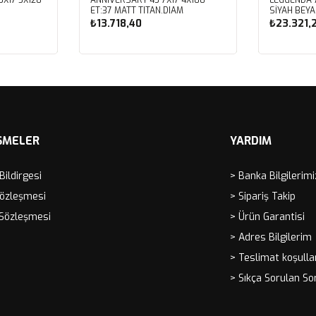
ET:37 MATT TITAN.DIAM
SİYAH BEYA
₺13.718,40
₺23.321,
Sepete Ekle
Sep
ŞMELER
YARDIM
 Bildirgesi
> Banka Bilgilerimi
Sözleşmesi
> Sipariş Takip
 Sözleşmesi
> Ürün Garantisi
> Adres Bilgilerim
> Teslimat koşulla
> Sıkça Sorulan So