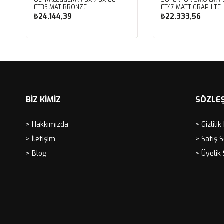
ET35 MAT BRONZE
ET47 MATT GRAPHITE
₺24.144,39
₺22.333,56
Sepete Ekle
Sepete Ekle
BİZ KİMİZ
SÖZLE
> Hakkımızda
> Gizlilik
> İletişim
> Satış 
> Blog
> Üyelik