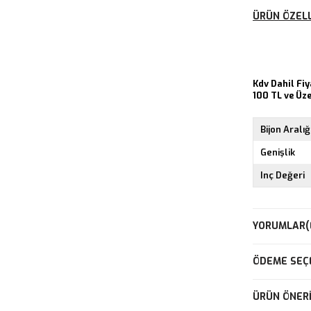
ÜRÜN ÖZELL
Kdv Dahil Fiy
100 TL ve Üz
Bijon Aralığ
Genişlik
Inç Değeri
YORUMLAR
(
ÖDEME SEÇ
ÜRÜN ÖNERI