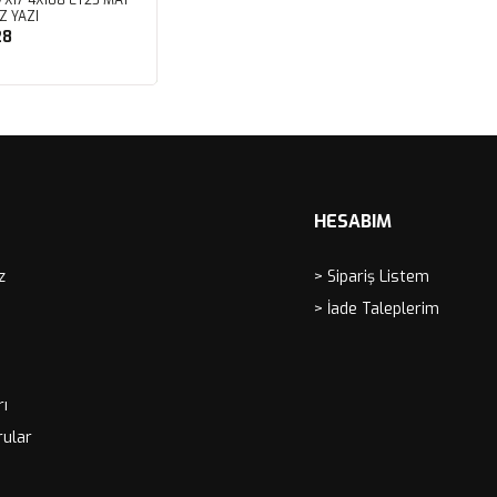
Z YAZI
28
ete Ekle
HESABIM
z
> Sipariş Listem
> İade Taleplerim
rı
rular