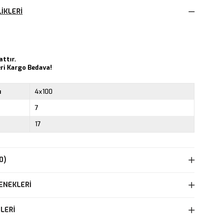
IKLERI
attır.
eri Kargo Bedava!
ı
4x100
7
17
0)
ENEKLERI
LERI