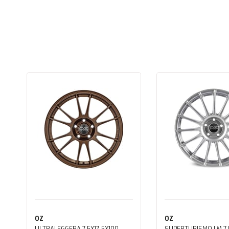
OZ
OZ
ULTRALEGGERA 7,5X17 5X100
SUPERTURISMO LM 7,5