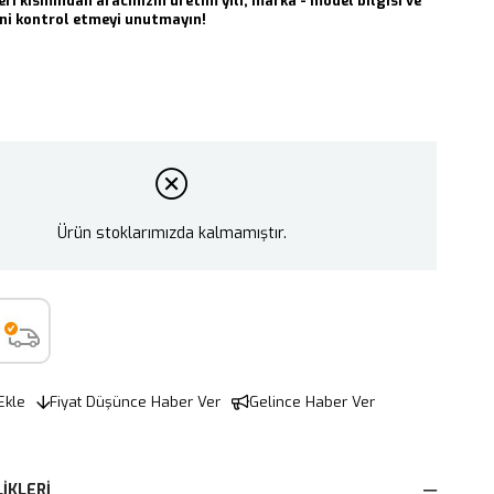
eri kısmından aracınızın üretim yılı, marka - model bilgisi ve
i kontrol etmeyi unutmayın!
Ürün stoklarımızda kalmamıştır.
Ekle
Fiyat Düşünce Haber Ver
Gelince Haber Ver
IKLERI