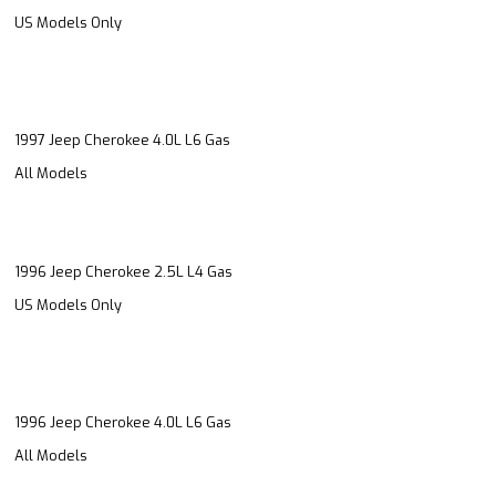
US Models Only
1997 Jeep Cherokee 4.0L L6 Gas
All Models
1996 Jeep Cherokee 2.5L L4 Gas
US Models Only
1996 Jeep Cherokee 4.0L L6 Gas
All Models