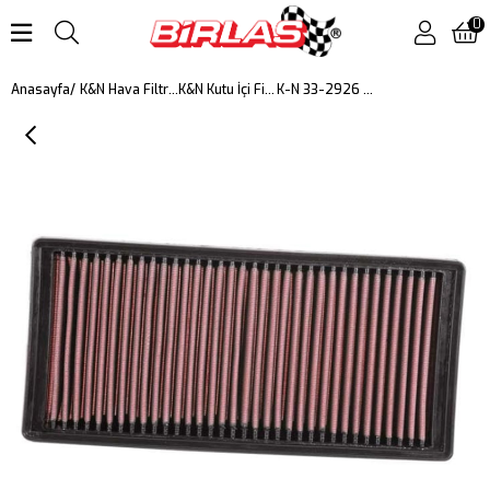
0
K-N 33-2926 HAVA FİLTRESİ
Anasayfa
K&N Hava Filtreleri
K&N Kutu İçi Filtreler