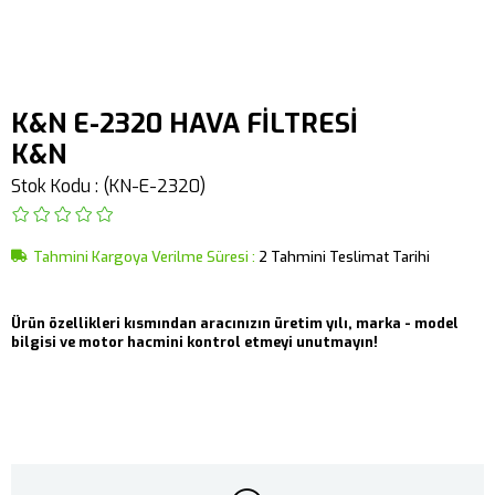
K&N E-2320 HAVA FİLTRESİ
K&N
Stok Kodu
(KN-E-2320)
Tahmini Kargoya Verilme Süresi
:
2 Tahmini Teslimat Tarihi
Ürün özellikleri kısmından aracınızın üretim yılı, marka - model
bilgisi ve motor hacmini kontrol etmeyi unutmayın!