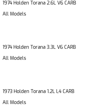
1974 Holden Torana 2.6L V6 CARB
All Models
1974 Holden Torana 3.3L V6 CARB
All Models
1973 Holden Torana 1.2L L4 CARB
All Models