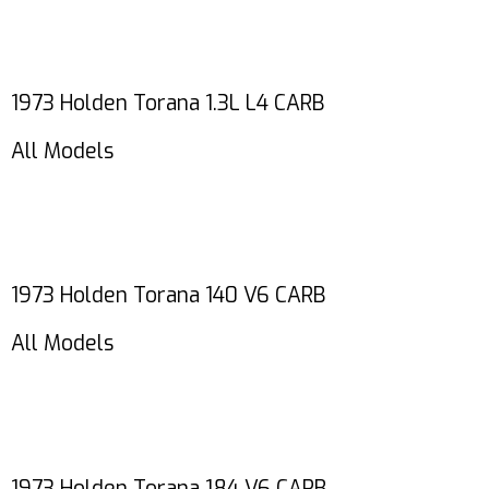
1973 Holden Torana 1.3L L4 CARB
All Models
1973 Holden Torana 140 V6 CARB
All Models
1973 Holden Torana 184 V6 CARB