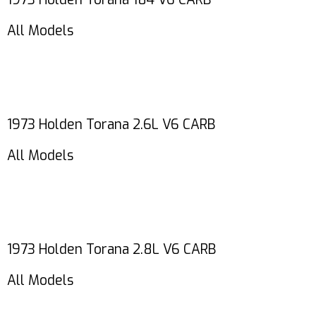
All Models
1973 Holden Torana 2.6L V6 CARB
All Models
1973 Holden Torana 2.8L V6 CARB
All Models