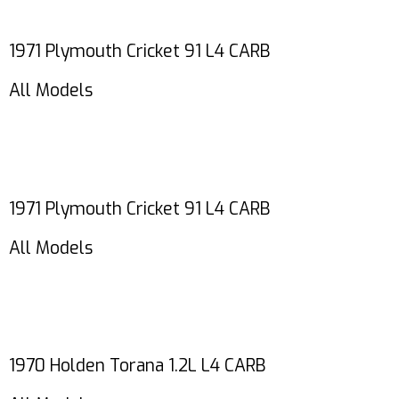
1971 Plymouth Cricket 91 L4 CARB
All Models
1971 Plymouth Cricket 91 L4 CARB
All Models
1970 Holden Torana 1.2L L4 CARB