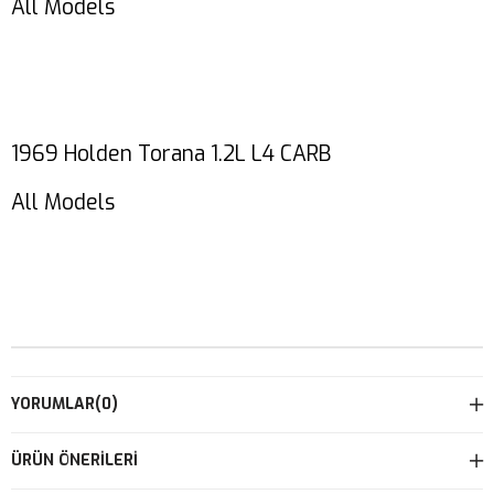
All Models
1969 Holden Torana 1.2L L4 CARB
All Models
YORUMLAR
(0)
ÜRÜN ÖNERILERI