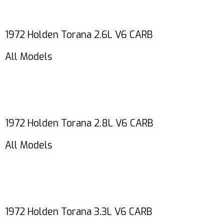
1972 Holden Torana 2.6L V6 CARB
All Models
1972 Holden Torana 2.8L V6 CARB
All Models
1972 Holden Torana 3.3L V6 CARB